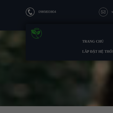
0985833804
TRANG CHỦ
LẮP ĐẶT HỆ THỐ
Tran