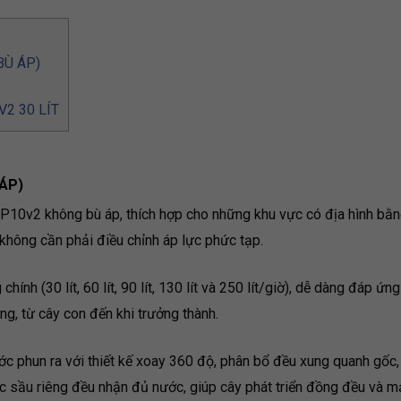
BÙ ÁP)
2 30 LÍT
 ÁP)
VP10v2 không bù áp, thích hợp cho những khu vực có địa hình bằ
không cần phải điều chỉnh áp lực phức tạp.
hính (30 lít, 60 lít, 90 lít, 130 lít và 250 lít/giờ), dễ dàng đáp ứn
ng, từ cây con đến khi trưởng thành.
ớc phun ra với thiết kế xoay 360 độ, phân bổ đều xung quanh gốc
c sầu riêng đều nhận đủ nước, giúp cây phát triển đồng đều và m