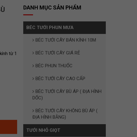
DANH MỤC SẢN PHẨM
BÙ
BÉC TƯỚI PHUN MƯA
BÉC TƯỚI CÂY BÁN KÍNH 10M
BÉC TƯỚI CÂY GIÁ RẺ
kính từ 1
BÉC PHUN THUỐC
BÉC TƯỚI CÂY CAO CẤP
BÉC TƯỚI CÂY BÙ ÁP ( ĐỊA HÌNH
DỐC)
BÉC TƯỚI CÂY KHÔNG BÙ ÁP (
ĐỊA HÌNH BẰNG)
TƯỚI NHỎ GIỌT