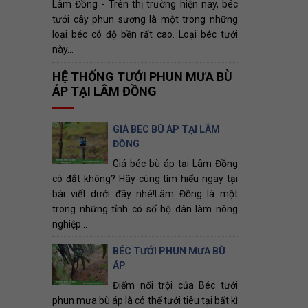
Lâm Đồng - Trên thị trường hiện nay, béc
tưới cây phun sương là một trong những
loại béc có độ bền rất cao. Loại béc tưới
này...
HỆ THỐNG TƯỚI PHUN MƯA BÙ
ÁP TẠI LÂM ĐỒNG
GIÁ BÉC BÙ ÁP TẠI LÂM
ĐỒNG
Giá béc bù áp tại Lâm Đồng
có đắt không? Hãy cùng tìm hiểu ngay tại
bài viết dưới đây nhé!Lâm Đồng là một
trong những tỉnh có số hộ dân làm nông
nghiệp...
BÉC TƯỚI PHUN MƯA BÙ
ÁP
Điểm nổi trội của Béc tưới
phun mưa bù áp là có thể tưới tiêu tại bất kì