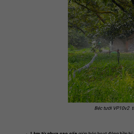
Béc tưới VP10v2 tư
Làm từ nhựa cao cấp
giúp béc hoạt động bền bỉ 