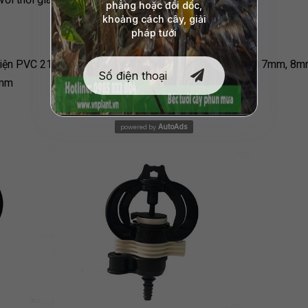
kiện PVC 21mm ra ren trong 16mm hoặc kết nối với ống 7mm, 8m
0mm
AutoAds
powered by