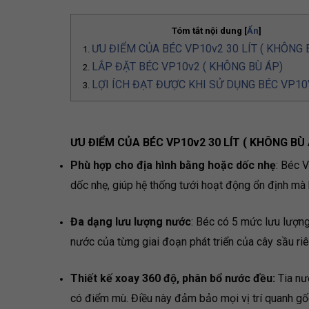
Tóm tắt nội dung
[
Ẩn
]
ƯU ĐIỂM CỦA BÉC VP10v2 30 LÍT ( KHÔNG 
LẮP ĐẶT BÉC VP10v2 ( KHÔNG BÙ ÁP)
LỢI ÍCH ĐẠT ĐƯỢC KHI SỬ DỤNG BÉC VP10V
ƯU ĐIỂM CỦA BÉC VP10v2 30 LÍT ( KHÔNG BÙ
Phù hợp cho địa hình bằng hoặc dốc nhẹ
: Béc 
dốc nhẹ, giúp hệ thống tưới hoạt động ổn định mà 
Đa dạng lưu lượng nước
: Béc có 5 mức lưu lượng c
nước của từng giai đoạn phát triển của cây sầu riê
Thiết kế xoay 360 độ, phân bổ nước đều:
Tia nư
có điểm mù. Điều này đảm bảo mọi vị trí quanh gố