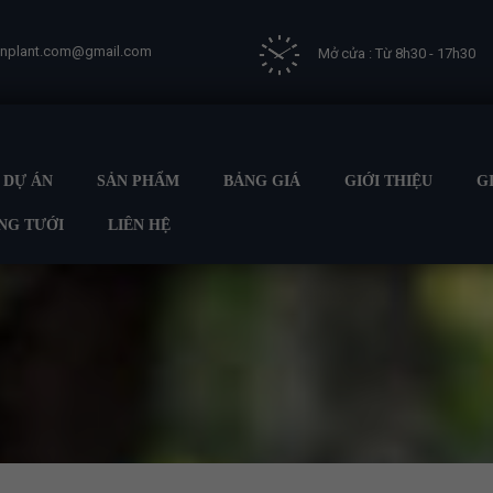
vnplant.com@gmail.com
Mở cửa : Từ 8h30 - 17h30
DỰ ÁN
SẢN PHẨM
BẢNG GIÁ
GIỚI THIỆU
G
NG TƯỚI
LIÊN HỆ
g chủ
BÉC TƯỚI PHUN MƯA
BÉC TƯỚI CÂY KHÔNG BÙ ÁP ( ĐỊA