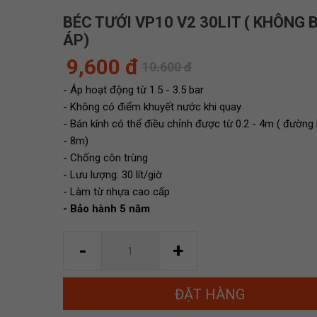
BÉC TƯỚI VP10 V2 30LIT ( KHÔNG 
ÁP)
9,600 đ
10.600 đ
- Áp hoạt động từ 1.5 - 3.5 bar
- Không có điểm khuyết nước khi quay
- Bán kính có thể điều chỉnh được từ 0.2 - 4m ( đường 
- 8m)
- Chống côn trùng
- Lưu lượng: 30 lít/giờ
- Làm từ nhựa cao cấp
- Bảo hành 5 năm
Số
-
+
lượng
ĐẶT HÀNG