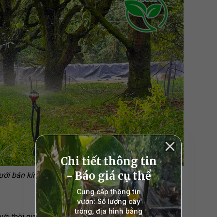
ới bán kính tưới có thể phun xa tới 4 mét
với thời gian