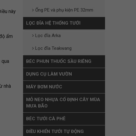
Ống PE và phụ kiện PE 32mm
Điều này
LỌC ĐĨA HỆ THỐNG TƯỚI
Lọc đĩa Arka
 độ ẩm
Lọc đĩa Teakwang
 qua
BÉC PHUN THUỐC SẦU RIÊNG
DỤNG CỤ LÀM VƯỜN
từ nhà
MÁY BƠM NƯỚC
MỎ NEO NHỰA CỐ ĐỊNH CÂY MÙA
MƯA BÃO
BÉC TƯỚI CÀ PHÊ
ĐIỀU KHIỂN TƯỚI TỰ ĐỘNG