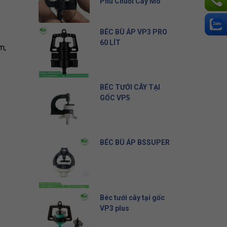
Phủ Chuối Cấy Mô
Liên hệ
BÉC BÙ ÁP VP3 PRO
60 LÍT
m,
10.500 đ
BÉC TƯỚI CÂY TẠI
GỐC VP5
5.000 đ
BÉC BÙ ÁP BSSUPER
19.500 đ
Béc tưới cây tại gốc
VP3 plus
8.000 đ