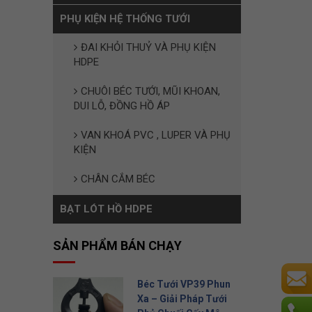
PHỤ KIỆN HỆ THỐNG TƯỚI
ĐAI KHỎI THUỶ VÀ PHỤ KIỆN
HDPE
CHUÔI BÉC TƯỚI, MŨI KHOAN,
DUI LỖ, ĐỒNG HỒ ÁP
VAN KHOÁ PVC , LUPER VÀ PHỤ
KIỆN
CHÂN CẮM BÉC
BẠT LÓT HỒ HDPE
SẢN PHẨM BÁN CHẠY
Béc Tưới VP39 Phun
Xa – Giải Pháp Tưới