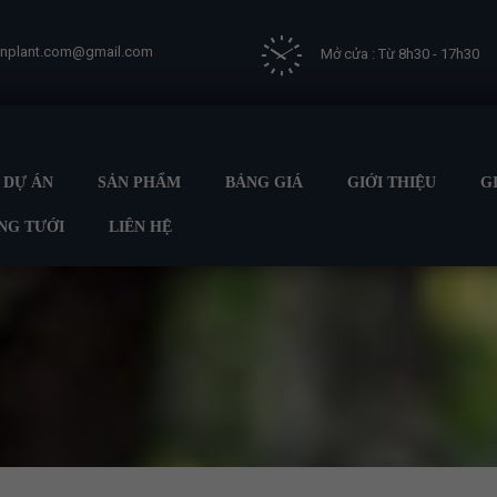
vnplant.com@gmail.com
Mở cửa : Từ 8h30 - 17h30
DỰ ÁN
SẢN PHẨM
BẢNG GIÁ
GIỚI THIỆU
G
NG TƯỚI
LIÊN HỆ
Trang chủ
GIẢI PHÁP TƯỚI
HỆ THỐNG TƯỚI CHO CÂY CH