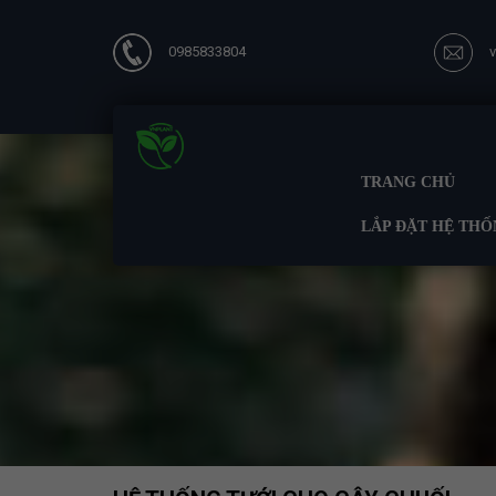
0985833804
TRANG CHỦ
LẮP ĐẶT HỆ THỐ