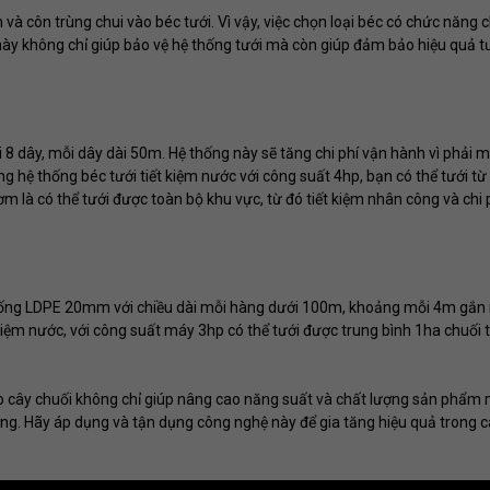
 và côn trùng chui vào béc tưới. Vì vậy, việc chọn loại béc có chức năng 
 này không chỉ giúp bảo vệ hệ thống tưới mà còn giúp đảm bảo hiệu quả t
 8 dây, mỗi dây dài 50m. Hệ thống này sẽ tăng chi phí vận hành vì phải 
 hệ thống béc tưới tiết kiệm nước với công suất 4hp, bạn có thể tưới từ
 là có thể tưới được toàn bộ khu vực, từ đó tiết kiệm nhân công và chi 
g ống LDPE 20mm với chiều dài mỗi hàng dưới 100m, khoảng mỗi 4m gắn
ết kiệm nước, với công suất máy 3hp có thể tưới được trung bình 1ha chuối 
 cây chuối không chỉ giúp nâng cao năng suất và chất lượng sản phẩm
ường. Hãy áp dụng và tận dụng công nghệ này để gia tăng hiệu quả trong 