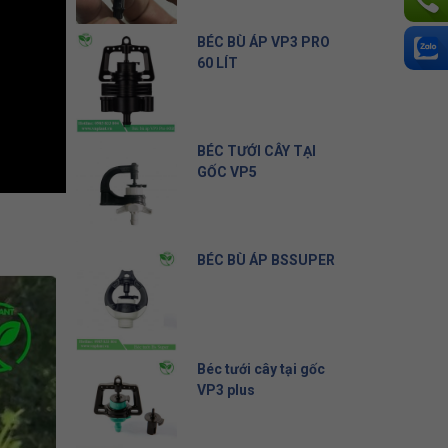
Liên hệ
BÉC BÙ ÁP VP3 PRO
60 LÍT
10.500 đ
BÉC TƯỚI CÂY TẠI
GỐC VP5
5.000 đ
BÉC BÙ ÁP BSSUPER
19.500 đ
Béc tưới cây tại gốc
VP3 plus
8.000 đ