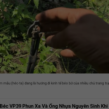
 mẫu (héc-ta) đang là hướng đi kinh tế béo bở của nhiều chủ trang trại
 Béc VP39 Phun Xa Và Ống Nhựa Nguyên Sinh Khi