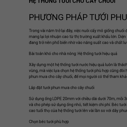
HỆ THỐNG TƯỚI CHO CÂY CHUỐI
PHƯƠNG PHÁP TƯỚI PHU
T
rong vài năm trở lại đây, việc nuôi cấy mô giống chu
mang lại lợi nhuận cao từ thị trường xuất khẩu lớn. Diện
đang trở nên phổ biến nhờ vào năng suất cao và chất l
Bài toán khó cho nhà nông: Hệ thống tưới hiệu quả
Xây dựng một hệ thống tưới nước hiệu quả luôn là thách
vùng, mà việc lựa chọn hệ thống tưới phù hợp cũng đòi 
phun mưa cho cây chuối, để mọi người có thể tham khả
Lắp đặt tưới phun mưa cho cây chuối
Sử dụng ống LDPE 20mm với chiều dài dưới 70m, mỗi 3m 
và cho phép sử dụng ống nhỏ, tiết kiệm chi phí. Béc tư
cao tuổi thọ của hệ thống tưới lên vài lần so với dây p
Chọn béc tưới phù hợp