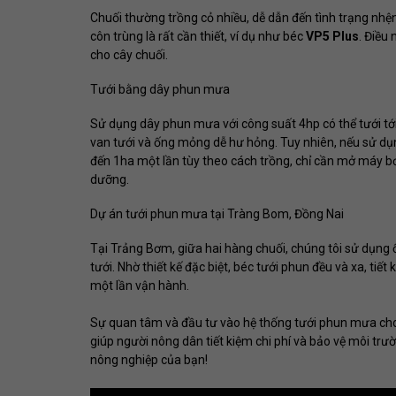
Chuối thường trồng cỏ nhiều, dễ dẫn đến tình trạng nhện
côn trùng là rất cần thiết, ví dụ như béc
VP5 Plus
. Điều
cho cây chuối.
Tưới bằng dây phun mưa
Sử dụng dây phun mưa với công suất 4hp có thể tưới tới
van tưới và ống mỏng dễ hư hỏng. Tuy nhiên, nếu sử dụng
đến 1ha một lần tùy theo cách trồng, chỉ cần mở máy bơm
dưỡng.
Dự án tưới phun mưa tại Tràng Bom, Đồng Nai
Tại Trảng Bơm, giữa hai hàng chuối, chúng tôi sử dụn
tưới. Nhờ thiết kế đặc biệt, béc tưới phun đều và xa, ti
một lần vận hành.
Sự quan tâm và đầu tư vào hệ thống tưới phun mưa cho
giúp người nông dân tiết kiệm chi phí và bảo vệ môi tr
nông nghiệp của bạn!