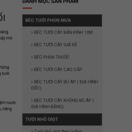
DANH MỤC SẢN PHẨM
ỐI
BÉC TƯỚI PHUN MƯA
 năng
BÉC TƯỚI CÂY BÁN KÍNH 10M
 cấy mô
BÉC TƯỚI CÂY GIÁ RẺ
BÉC PHUN THUỐC
 từng
BÉC TƯỚI CÂY CAO CẤP
 tưới
BÉC TƯỚI CÂY BÙ ÁP ( ĐỊA HÌNH
DỐC)
BÉC TƯỚI CÂY KHÔNG BÙ ÁP (
kiệm nước
ĐỊA HÌNH BẰNG)
a, nâng
TƯỚI NHỎ GIỌT
Tưới nhỏ giọt theo luống