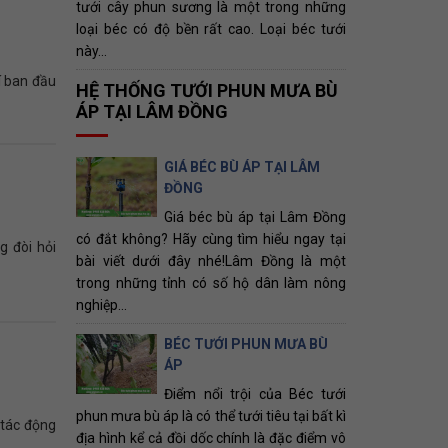
tưới cây phun sương là một trong những
loại béc có độ bền rất cao. Loại béc tưới
này...
í ban đầu
HỆ THỐNG TƯỚI PHUN MƯA BÙ
ÁP TẠI LÂM ĐỒNG
GIÁ BÉC BÙ ÁP TẠI LÂM
ĐỒNG
Giá béc bù áp tại Lâm Đồng
có đắt không? Hãy cùng tìm hiểu ngay tại
g đòi hỏi
bài viết dưới đây nhé!Lâm Đồng là một
trong những tỉnh có số hộ dân làm nông
nghiệp...
BÉC TƯỚI PHUN MƯA BÙ
ÁP
Điểm nổi trội của Béc tưới
phun mưa bù áp là có thể tưới tiêu tại bất kì
 tác động
địa hình kể cả đồi dốc chính là đặc điểm vô