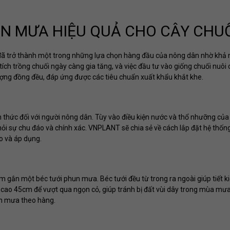
N MƯA HIỆU QUẢ CHO CÂY CHU
ối đã trở thành một trong những lựa chọn hàng đầu của nông dân nhờ khả
 tích trồng chuối ngày càng gia tăng, và việc đầu tư vào giống chuối nuôi
ượng đồng đều, đáp ứng được các tiêu chuẩn xuất khẩu khắt khe.
 thức đối với người nông dân. Tùy vào điều kiện nước và thổ nhưỡng của
hỏi sự chu đáo và chính xác. VNPLANT sẽ chia sẻ về cách lắp đặt hệ thống
o và áp dụng.
gắn một béc tưới phun mưa. Béc tưới đều từ trong ra ngoài giúp tiết 
ới cao 45cm để vượt qua ngọn cỏ, giúp tránh bị đất vùi dây trong mùa mư
hun mưa theo hàng.