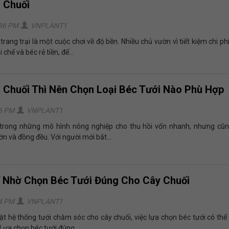
 Chuối
:36 PM
VNPLANT1
rang trại là một cuộc chơi về độ bền. Nhiều chủ vườn vì tiết kiệm chi ph
chế và béc rẻ tiền, để...
 Chuối Thì Nên Chọn Loại Béc Tưới Nào Phù Hợp
46 PM
VNPLANT1
 trong những mô hình nông nghiệp cho thu hồi vốn nhanh, nhưng cũn
ớn và đồng đều. Với người mới bắt...
í Nhờ Chọn Béc Tưới Đúng Cho Cây Chuối
04 PM
VNPLANT1
đặt hệ thống tưới chăm sóc cho cây chuối, việc lựa chọn béc tưới có thể
. Lựa chọn béc tưới đúng...