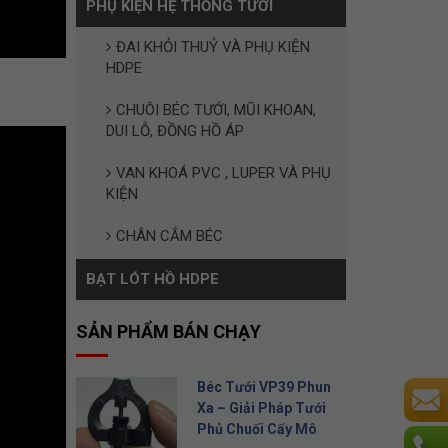
PHỤ KIỆN HỆ THỐNG TƯỚI
ĐAI KHỎI THUỶ VÀ PHỤ KIỆN
HDPE
CHUÔI BÉC TƯỚI, MŨI KHOAN,
DUI LỖ, ĐỒNG HỒ ÁP
VAN KHOÁ PVC , LUPER VÀ PHỤ
KIỆN
CHÂN CẮM BÉC
BẠT LÓT HỒ HDPE
SẢN PHẨM BÁN CHẠY
Béc Tưới VP39 Phun
Xa – Giải Pháp Tưới
Phủ Chuối Cấy Mô