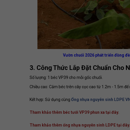
Vườn chuối 2026 phát triển đồng đ
3. Công Thức Lắp Đặt Chuẩn Cho N
Số lượng: 1 béc VP39 cho mỗi gốc chuối.
Chiều cao: Cắm béc trên cây cọc cao từ 1.2m - 1.5m để 
Kết hợp: Sử dụng cùng
Ống nhựa nguyên sinh LDPE 
Tham khảo thêm béc tưới VP39 phun xa tại đây.
Tham khảo thêm ống nhựa nguyên sinh LDPE tại đây