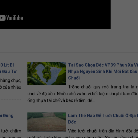
 Lít Bí
Tại Sao Chọn Béc VP39 Phun Xa V
í Đầu Tư
Nhựa Nguyên Sinh Khi Mới Bắt Đầu
Chuối
 hàng chục,
Trồng chuối quy mô trang trại là
ở của nhiều
chơi về độ bền. Nhiều chủ vườn vì tiết kiệm chi phí ban đ
ống nhựa tái chế và béc rẻ tiền, để...
ới Đúng
Làm Thế Nào Để Tưới Chuối Ở Địa 
Dốc
g tưới chăm
Việc tưới chuối trên địa hình đồi dố
béc tưới có
một bài toán khó với bà con nông dân. So với trồng chu