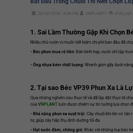
Bắt Đầu Trồng Chuối Thì Nên Chọn Lo
26/02/2026 - 9:46 PM
VNPLANT1
418 Lượt
1. Sai Lầm Thường Gặp Khi Chọn B
Nhiều chủ vườn vì muốn tiết kiệm chi phí ban đầu đã chọ
- Béc phun mưa rẻ tiền:
Bán kính hẹp, nước chỉ tập tru
- Ống nhựa kém chất lượng:
Nhanh giòn gãy dưới nắng 
2. Tại sao Béc VP39 Phun Xa Là Lự
Qua những nghiên cứu thực tế và đã lắp đặt thực tế cho
của
VNPLANT
luôn được chiếm sự tin tưởng lựa chọn để 
- Khả năng phun xa vượt trội:
Cây chuối khi lớn có tán 
tơ, giúp cây hấp thụ dinh dưỡng tối đa.
- Hạt nước đầm, chống gió:
Khác với những loại béc ké