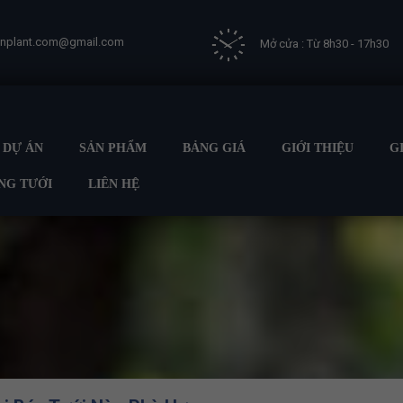
vnplant.com@gmail.com
Mở cửa : Từ 8h30 - 17h30
DỰ ÁN
SẢN PHẨM
BẢNG GIÁ
GIỚI THIỆU
G
NG TƯỚI
LIÊN HỆ
Trang chủ
GIẢI PHÁP TƯỚI
HỆ THỐNG TƯỚI CHO CÂY CH