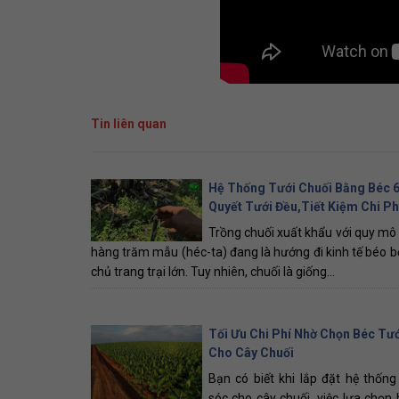
Tin liên quan
Hệ Thống Tưới Chuối Bằng Béc 60
Quyết Tưới Đều,Tiết Kiệm Chi Ph
Trồng chuối xuất khẩu với quy mô
hàng trăm mẫu (héc-ta) đang là hướng đi kinh tế béo b
chủ trang trại lớn. Tuy nhiên, chuối là giống...
Tối Ưu Chi Phí Nhờ Chọn Béc Tư
Cho Cây Chuối
Bạn có biết khi lắp đặt hệ thốn
sóc cho cây chuối, việc lựa chọn 