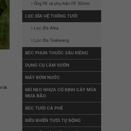
Ống PE và phụ kiện PE 32mm
LỌC ĐĨA HỆ THỐNG TƯỚI
Lọc đĩa Arka
Lọc đĩa Teakwang
BÉC PHUN THUỐC SẦU RIÊNG
DỤNG CỤ LÀM VƯỜN
MÁY BƠM NƯỚC
n lá.
MỎ NEO NHỰA CỐ ĐỊNH CÂY MÙA
MƯA BÃO
BÉC TƯỚI CÀ PHÊ
ĐIỀU KHIỂN TƯỚI TỰ ĐỘNG