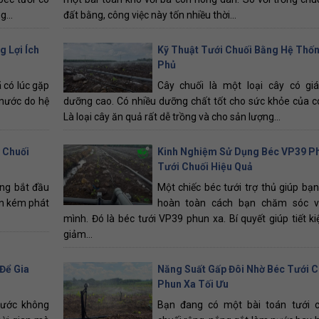
g...
đất bằng, công việc này tốn nhiều thời...
 Lợi Ích
Kỹ Thuật Tưới Chuối Bằng Hệ Thố
Phủ
 có lúc gặp
Cây chuối là một loại cây có giá
 nước do hệ
dưỡng cao. Có nhiều dưỡng chất tốt cho sức khỏe của c
Là loại cây ăn quả rất dễ trồng và cho sản lượng...
 Chuối
Kinh Nghiệm Sử Dụng Béc VP39 P
Tưới Chuối Hiệu Quả
ng bắt đầu
Một chiếc béc tưới trợ thủ giúp bạn
ẫn kém phát
hoàn toàn cách bạn chăm sóc 
mình. Đó là béc tưới VP39 phun xa. Bí quyết giúp tiết k
giảm...
Để Gia
Năng Suất Gấp Đôi Nhờ Béc Tưới C
Phun Xa Tối Ưu
 nước không
Bạn đang có một bài toán tưới 