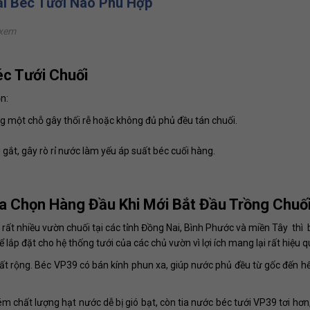
ại Béc Tưới Nào Phù Hợp
 xem
éc Tưới Chuối
n:
ng một chỗ gây thối rễ hoặc không đủ phủ đều tán chuối.
gắt, gây rò rỉ nước làm yếu áp suất béc cuối hàng.
a Chọn Hàng Đầu Khi Mới Bắt Đầu Trồng Chuố
 rất nhiều vườn chuối tại các tỉnh Đồng Nai, Bình Phước và miền Tây thì
lắp đặt cho hệ thống tưới của các chủ vườn vì lợi ích mang lại rất hiệu q
rất rộng. Béc VP39 có bán kính phun xa, giúp nước phủ đều từ gốc đến hế
m chất lượng hạt nước dễ bị gió bạt, còn tia nước béc tưới VP39 tơi hơn,