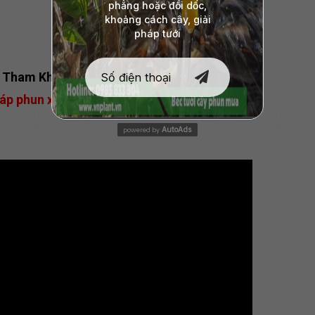
Tham Khảo Video:
áp phun xa chuyên cho cây chuối
AutoAds
powered by