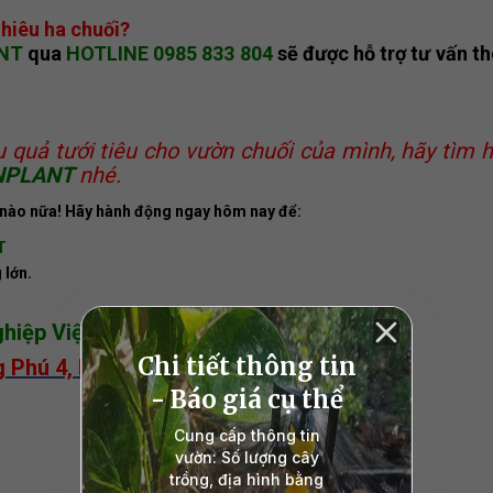
hiêu ha chuối?
NT
qua
HOTLINE 0985 833 804
sẽ được hỗ trợ tư vấn th
quả tưới tiêu cho vườn chuối của mình, hãy tìm h
NPLANT
nhé.
nào nữa! Hãy hành động ngay hôm nay để:
T
 lớn.
ệp Việt Nam Phát Triển!
g Phú 4, Phong Phú, Bình Chánh, TPHCM