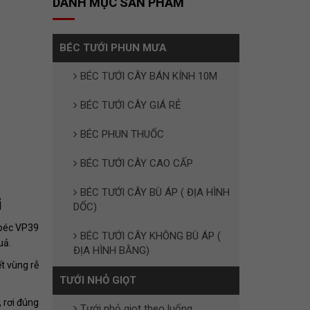
DANH MỤC SẢN PHẨM
BÉC TƯỚI PHUN MƯA
BÉC TƯỚI CÂY BÁN KÍNH 10M
BÉC TƯỚI CÂY GIÁ RẺ
BÉC PHUN THUỐC
BÉC TƯỚI CÂY CAO CẤP
BÉC TƯỚI CÂY BÙ ÁP ( ĐỊA HÌNH
i
DỐC)
 béc VP39
BÉC TƯỚI CÂY KHÔNG BÙ ÁP (
uả.
ĐỊA HÌNH BẰNG)
t vùng rễ
TƯỚI NHỎ GIỌT
 rơi đúng
Tưới nhỏ giọt theo luống