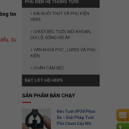
PHỤ KIỆN HỆ THỐNG TƯỚI
ông tin
ĐAI KHỎI THUỶ VÀ PHỤ KIỆN
HDPE
CHUÔI BÉC TƯỚI, MŨI KHOAN,
DUI LỖ, ĐỒNG HỒ ÁP
iểu, tư
VAN KHOÁ PVC , LUPER VÀ PHỤ
KIỆN
CHÂN CẮM BÉC
BẠT LÓT HỒ HDPE
SẢN PHẨM BÁN CHẠY
Béc Tưới VP39 Phun
Xa – Giải Pháp Tưới
Phủ Chuối Cấy Mô