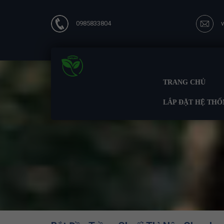
0985833804
TRANG CHỦ
LẮP ĐẶT HỆ THỐ