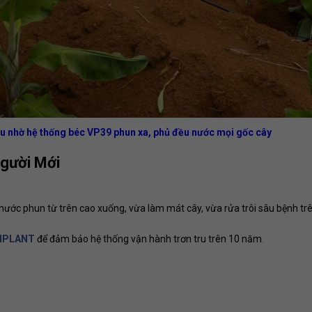
ều nhờ hệ thống béc VP39 phun xa, phủ đều nước mọi gốc cây
gười Mới
nước phun từ trên cao xuống, vừa làm mát cây, vừa rửa trôi sâu bệnh trê
VNPLANT
để đảm bảo hệ thống vận hành trơn tru trên 10 năm.
.