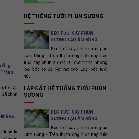
HỆ THỐNG TƯỚI PHUN SƯƠNG
BÉC TƯỚI CÂY PHUN
SƯƠNG TẠI LÂM ĐỒNG
Béc tưới cây phun sương tại
Lâm Đồng - Trên thị trường hiện nay, béc
tưới cây phun sương là một trong những
à Ống
loại béc có độ bền rất cao. Loại béc tưới
 Trồng
này...
LẮP ĐẶT HỆ THỐNG TƯỚI PHUN
 một cuộc
SƯƠNG
ầu đã chọn
BÉC TƯỚI CÂY PHUN
Hình Đồi
SƯƠNG TẠI LÂM ĐỒNG
Béc tưới cây phun sương tại
c luôn là
Lâm Đồng - Trên thị trường hiện nay, béc
ối ở vùng