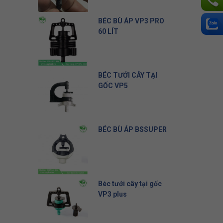
Liên hệ
BÉC BÙ ÁP VP3 PRO
60 LÍT
10.500 đ
BÉC TƯỚI CÂY TẠI
GỐC VP5
5.000 đ
BÉC BÙ ÁP BSSUPER
19.500 đ
Béc tưới cây tại gốc
VP3 plus
8.000 đ