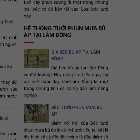
tưới cây phun sương là một trong những
loại béc có độ bền rất cao. Loại béc tưới
này...
ng Tưới
HỆ THỐNG TƯỚI PHUN MƯA BÙ
ÁP TẠI LÂM ĐỒNG
 trị dinh
on người.
GIÁ BÉC BÙ ÁP TẠI LÂM
ĐỒNG
hun Xa
Giá béc bù áp tại Lâm Đồng
có đắt không? Hãy cùng tìm hiểu ngay tại
bài viết dưới đây nhé!Lâm Đồng là một
 thay đổi
trong những tỉnh có số hộ dân làm nông
vườn của
nghiệp...
iệm nước,
BÉC TƯỚI PHUN MƯA BÙ
ÁP
huối
Điểm nổi trội của Béc tưới
phun mưa bù áp là có thể tưới tiêu tại bất kì
cho vườn
địa hình kể cả đồi dốc chính là đặc điểm vô