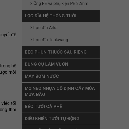
Ống PE và phụ kiện PE 32mm
LỌC ĐĨA HỆ THỐNG TƯỚI
Lọc đĩa Arka
 quyết để
Lọc đĩa Teakwang
BÉC PHUN THUỐC SẦU RIÊNG
DỤNG CỤ LÀM VƯỜN
trong hệ
được môi
MÁY BƠM NƯỚC
MỎ NEO NHỰA CỐ ĐỊNH CÂY MÙA
MƯA BÃO
việc tối
BÉC TƯỚI CÀ PHÊ
ồng thời
ĐIỀU KHIỂN TƯỚI TỰ ĐỘNG