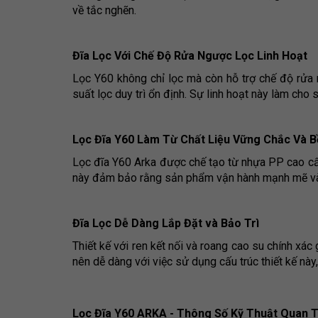
về tắc nghẽn.
Đĩa Lọc Với Chế Độ Rửa Ngược Lọc Linh Hoạt
Lọc Y60 không chỉ lọc mà còn hỗ trợ chế độ rửa
suất lọc duy trì ổn định. Sự linh hoạt này làm ch
Lọc Đĩa Y60 Làm Từ Chất Liệu Vững Chắc Và B
Lọc đĩa Y60 Arka được chế tạo từ nhựa PP cao cấp
này đảm bảo rằng sản phẩm vận hành mạnh mẽ và ổ
Đĩa Lọc Dễ Dàng Lắp Đặt và Bảo Trì
Thiết kế với ren kết nối và roang cao su chính xác g
nên dễ dàng với việc sử dụng cấu trúc thiết kế này,
Lọc Đĩa Y60 ARKA - Thông Số Kỹ Thuật Quan 