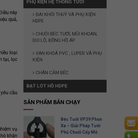
PHỤ KIỆN HỆ THỐNG TƯỚI
Điều này
ĐAI KHỎI THUỶ VÀ PHỤ KIỆN
iệu quả,
HDPE
CHUÔI BÉC TƯỚI, MŨI KHOAN,
DUI LỖ, ĐỒNG HỒ ÁP
iều loại
VAN KHOÁ PVC , LUPER VÀ PHỤ
tại, lọc
KIỆN
CHÂN CẮM BÉC
BẠT LÓT HỒ HDPE
 yêu cầu
SẢN PHẨM BÁN CHẠY
Béc Tưới VP39 Phun
Xa – Giải Pháp Tưới
nhiệm vụ
Phủ Chuối Cấy Mô
khó khăn