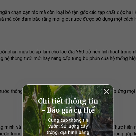
 ngăn chặn cặn rác mà còn loại bỏ tận gốc các tạp chất độc hại. 
quả mà còn đảm bảo rằng mọi giọt nước được sử dụng một cách h
ới phun mưa bù áp làm cho lọc đĩa Y60 trở nên linh hoạt trong nh
g hệ thống tưới mới hay nâng cấp từng bộ phận của hệ thống hiện 
nước thông thường, mà là một giải pháp hoàn chỉnh đáp ứng mọi
g minh và cấu trúc đa lớp, mang lại hiệu quả lọc cao. Thực hiện 
 nước trong hệ thống luôn trong tình trạng sạch sẽ và không gặp 