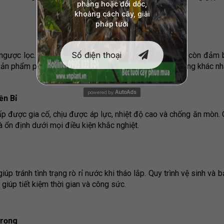
 ngược lọc. Điều này không chỉ làm tăng lưu lượng mà còn đảm 
o sản phẩm phù hợp với nhiều điều kiện và yêu cầu sử dụng khác nh
AutoAds
powered by
ền Bỉ
 được gia cố, chịu được áp lực, nhiệt độ cao và chống ăn mòn. C
n định dưới mọi điều kiện khắc nghiệt.
iúp tránh tình trạng rò rỉ nước khi tháo lắp. Quy trình vệ sinh và bả
 giúp tiết kiệm thời gian và công sức.
Trọng