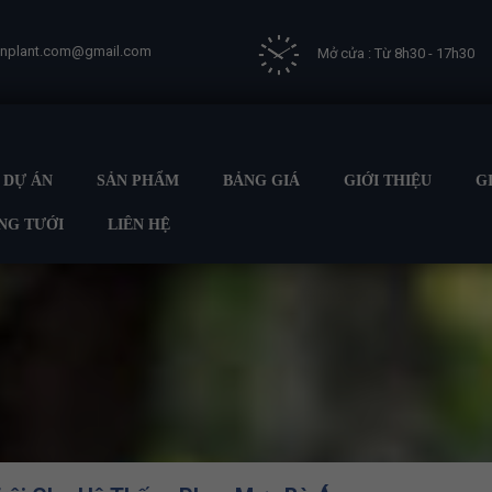
vnplant.com@gmail.com
Mở cửa : Từ 8h30 - 17h30
DỰ ÁN
SẢN PHẨM
BẢNG GIÁ
GIỚI THIỆU
G
NG TƯỚI
LIÊN HỆ
Trang chủ
LẮP ĐẶT HỆ THỐNG TƯỚI
HỆ THỐNG TƯỚI PHUN