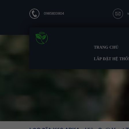
0985833804
TRANG CHỦ
LẮP ĐẶT HỆ THỐ