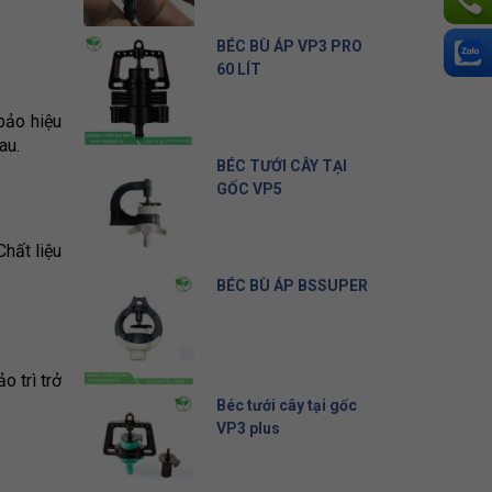
Liên hệ
BÉC BÙ ÁP VP3 PRO
60 LÍT
10.500 đ
bảo hiệu
au.
BÉC TƯỚI CÂY TẠI
GỐC VP5
5.000 đ
hất liệu
BÉC BÙ ÁP BSSUPER
19.500 đ
o trì trở
Béc tưới cây tại gốc
VP3 plus
8.000 đ