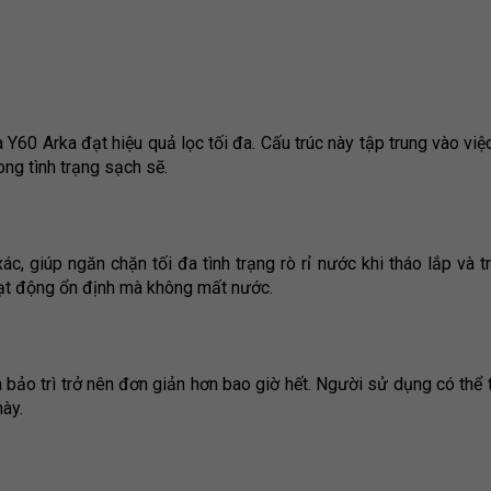
a Y60 Arka đạt hiệu quả lọc tối đa. Cấu trúc này tập trung vào việ
ong tình trạng sạch sẽ.
ác, giúp ngăn chặn tối đa tình trạng rò rỉ nước khi tháo lắp và 
oạt động ổn định mà không mất nước.
và bảo trì trở nên đơn giản hơn bao giờ hết. Người sử dụng có thể 
này.