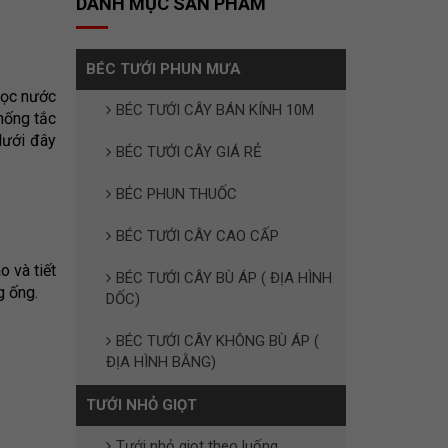
DANH MỤC SẢN PHẨM
BÉC TƯỚI PHUN MƯA
 lọc nước
BÉC TƯỚI CÂY BÁN KÍNH 10M
chống tắc
dưới đây
BÉC TƯỚI CÂY GIÁ RẺ
BÉC PHUN THUỐC
BÉC TƯỚI CÂY CAO CẤP
 và tiết
BÉC TƯỚI CÂY BÙ ÁP ( ĐỊA HÌNH
g ống.
DỐC)
BÉC TƯỚI CÂY KHÔNG BÙ ÁP (
ĐỊA HÌNH BẰNG)
TƯỚI NHỎ GIỌT
Tưới nhỏ giọt theo luống