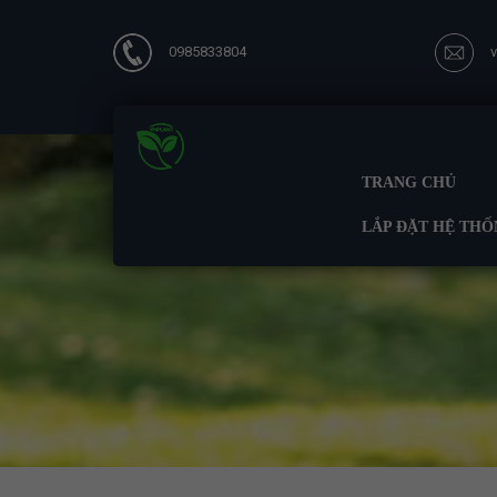
0985833804
TRANG CHỦ
LẮP ĐẶT HỆ THỐ