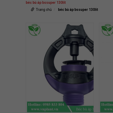
béc bù áp bssuper 130lít
Trang chủ
béc bù áp bssuper 130lít