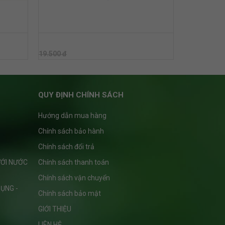
BÉC BÙ ÁP BSSUPER 130 LÍT
19.500 đ
19.500 đ
QUY ĐỊNH CHÍNH SÁCH
Hướng dẫn mua hàng
Chính sách bảo hành
Chính sách đổi trả
ƯỚI NƯỚC
Chính sách thanh toán
Chính sách vận chuyển
ỤNG -
Chính sách bảo mật
GIỚI THIỆU
LIÊN HỆ