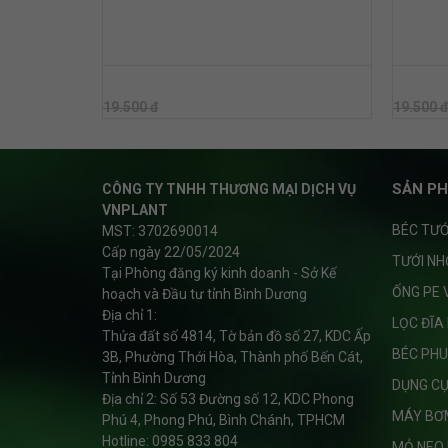
BÉC BÙ ÁP BSSUPER 35 LÍT
BÉC BÙ 
19.500 đ
19.500
19.500 đ
19.500 
SẢN PH
CÔNG TY TNHH THƯƠNG MẠI DỊCH VỤ
VNPLANT
BÉC TƯỚ
MST: 3702690014
Cấp ngày 22/05/2024
TƯỚI NH
Tại Phòng đăng ký kinh doanh - Sở Kế
ỐNG PE 
hoạch và Đầu tư tỉnh Bình Dương
Địa chỉ 1:
LỌC ĐĨA
Thửa đất số 4814, Tờ bản đồ số 27, KDC Ấp
BÉC PHU
3B, Phường Thới Hòa, Thành phố Bến Cát,
Tỉnh Bình Dương
DỤNG C
Địa chỉ 2: Số 53 Đường số 12, KDC Phong
MÁY BƠ
Phú 4, Phong Phú, Bình Chánh, TPHCM
Hotline: 0985 833 804
MỎ NEO 