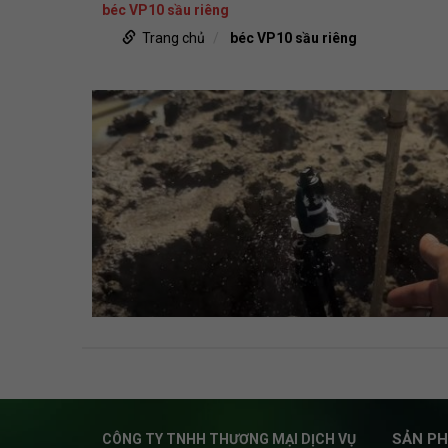
béc VP10 sầu riêng
Trang chủ
béc VP10 sầu riêng
SẢN PH
CÔNG TY TNHH THƯƠNG MẠI DỊCH VỤ