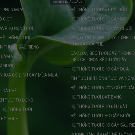
AutoAds
powered by
I PHUN MƯA
HỆ THỐNG TƯỚI ĐẤT ĐỒI DỐC
Ỏ GIỌT
HỆ THỐNG TƯỚI CHO CÂY BƠ
VÀ PHỤ KIỆN TƯỚI
HỆ THỐNG TƯỚI CHO CÂY CHUỐI
 HỆ THỐNG TƯỚI
BÉC TƯỚI CÀ PHÊ - QUY TRÌNH T
CHO CÂY CÀ PHÊ
N THUỐC SẦU RIÊNG
CÁC LOẠI BÉC TƯỚI CÂY THÔNG D
Ụ LÀM VƯỜN
TIÊU CHÍ CHỌN BÉC TƯỚI CÂY
M NƯỚC
HỆ THỐNG TƯỚI CHO CÂY DỪA
NHỰA CỐ ĐỊNH CÂY MÙA MƯA
TIN TỨC HỆ THỐNG TƯỚI VÀ NÔN
HỆ THỐNG TƯỚI VƯỜN CÓ ĐỘ DÀI
I CÀ PHÊ
HỆ THỐNG TƯỚI ĐẤT BẰNG
IỂN TƯỚI TỰ ĐỘNG
HỆ THỐNG TƯỚI PHỦ ĐỀU ĐẤT
N HỆ THỐNG TƯỚI
HỆ THỐNG TƯỚI CHO CÂY BƯỞI
 HỒ HDPE
HỆ THỐNG TƯỚI CHO CÂY SẦU RI
HƯỚNG DẪN LẮP ĐẶT HỆ THỐNG 