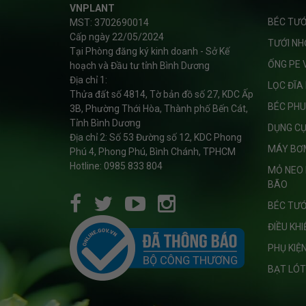
VNPLANT
BÉC TƯỚ
MST: 3702690014
Cấp ngày 22/05/2024
TƯỚI NH
Tại Phòng đăng ký kinh doanh - Sở Kế
ỐNG PE 
hoạch và Đầu tư tỉnh Bình Dương
Địa chỉ 1:
LỌC ĐĨA
Thửa đất số 4814, Tờ bản đồ số 27, KDC Ấp
BÉC PHU
3B, Phường Thới Hòa, Thành phố Bến Cát,
Tỉnh Bình Dương
DỤNG C
Địa chỉ 2: Số 53 Đường số 12, KDC Phong
MÁY BƠ
Phú 4, Phong Phú, Bình Chánh, TPHCM
Hotline: 0985 833 804
MỎ NEO 
BÃO
BÉC TƯỚ
ĐIỀU KH
PHỤ KIỆ
BẠT LÓT