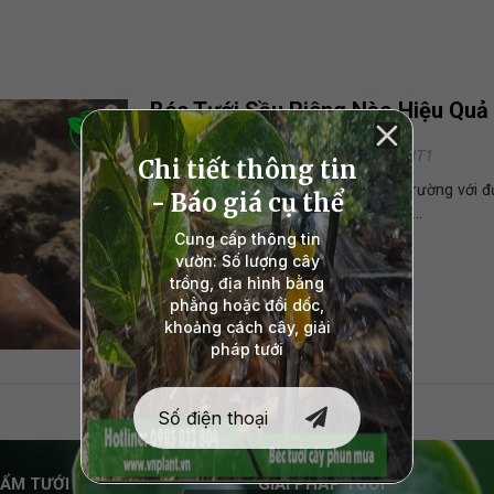
Béc Tưới Sầu Riêng Nào Hiệu Quả
15/04/2026 - 9:35 PM
VNPLANT1
Giữa hàng trăm loại béc tưới trên thị trường với đ
rối. Chọn béc quá rẻ thì mau hỏng, béc...
ẨM TƯỚI
GIẢI PHÁP TƯỚI