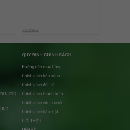
HÔNG BÙ
BÉC TƯỚI VP10V2 PRO 250 LÍT (KHÔNG BÙ
ÁP)
13.800 đ
13.800 đ
QUY ĐỊNH CHÍNH SÁCH
Hướng dẫn mua hàng
Chính sách bảo hành
Chính sách đổi trả
ƯỚI NƯỚC
Chính sách thanh toán
Chính sách vận chuyển
ỤNG -
Chính sách bảo mật
GIỚI THIỆU
LIÊN HỆ