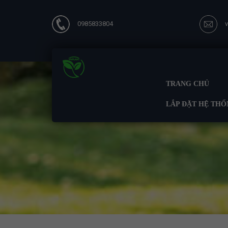
0985833804
TRANG CHỦ
LẮP ĐẶT HỆ THỐ