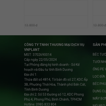
BÉC TƯỚI VP10V2 PRO 60 LÍT (KHÔNG BÙ
BÉC TƯỚ
ÁP)
ÁP)
13.800 đ
13.800
13.800 đ
13.800 
SẢN PH
CÔNG TY TNHH THƯƠNG MẠI DỊCH VỤ
VNPLANT
BÉC TƯỚ
MST: 3702690014
Cấp ngày 22/05/2024
TƯỚI NH
Tại Phòng đăng ký kinh doanh - Sở Kế
ỐNG PE 
hoạch và Đầu tư tỉnh Bình Dương
Địa chỉ 1:
LỌC ĐĨA
Thửa đất số 4814, Tờ bản đồ số 27, KDC Ấp
BÉC PHU
3B, Phường Thới Hòa, Thành phố Bến Cát,
Tỉnh Bình Dương
DỤNG C
Địa chỉ 2: Số 53 Đường số 12, KDC Phong
MÁY BƠ
Phú 4, Phong Phú, Bình Chánh, TPHCM
Hotline: 0985 833 804
MỎ NEO 