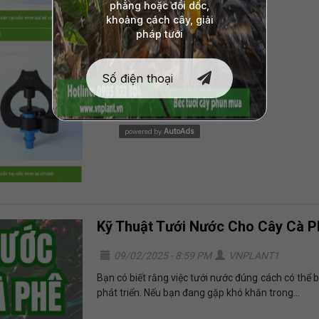
AutoAds
powered by
Kỹ Thuật Tưới Nước Cho Cây Cà P
09/02/2025 - 8:59 PM
VNPLANT1
Bạn có biết rằng việc tưới nước đúng cách có thể
phát triển. Nếu bạn đang gặp khó khăn trong...