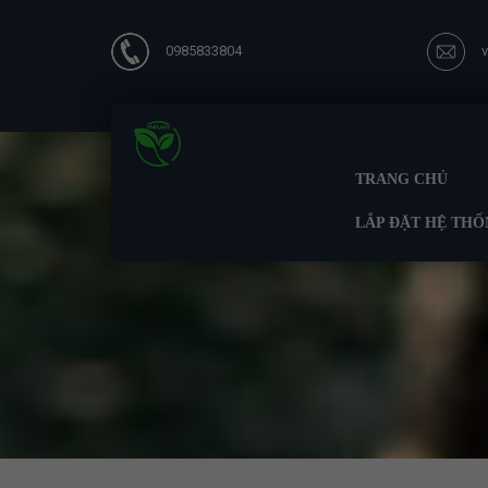
0985833804
TRANG CHỦ
LẮP ĐẶT HỆ THỐ