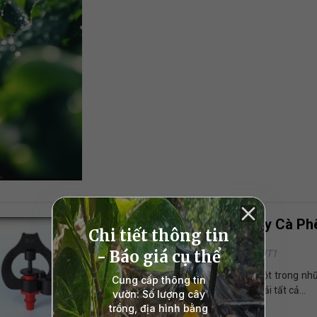
Béc Tưới Phổ Biến Cho Cây Cà Ph
06/02/2025 - 4:22 PM
VNPLANT1
Khi nhắc đến béc tưới cà phê, có lẽ một trong nh
mà bạn sẽ sử dụng. Thực tế, không phải tất cả...