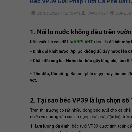
Béc VP39 Giải Pháp Tưới Cà Phê Đất
20/04/2026 - 12:42 PM
VNPLANT1
309 Lượ
1. Nỗi lo nước không đều trên vườn
Rất nhiều bà con đã hỏi
VNPLANT
rằng dù đã
bật máy 
- Đỉnh đồi khát nước: Áp lực không đủ đẩy nước lên c
- Chân đồi úng lụt: Nước dư thừa gây lãng phí, làm thố
- Tốn dầu, tốn công: Bà con phải chạy máy lâu hơn đ
vọt.
2. Tại sao béc VP39 là lựa chọn số 
Trên thị trường có rất nhiều dòng béc tưới cho cà ph
nhiều vụ nhưng vẫn còn sử dụng phà phà, đặc biệt trên
1. Lưu lượng ổn định:
béc tưới VP39 được tính toán để 