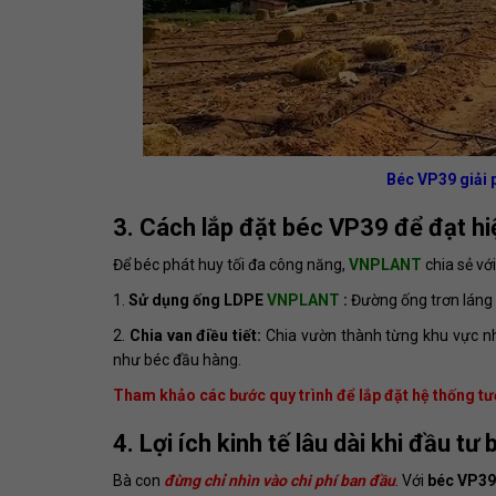
Béc VP39 giải 
3. Cách lắp đặt béc VP39 để đạt hi
Để béc phát huy tối đa công năng,
VNPLANT
chia sẻ với
1.
Sử dụng ống LDPE
VNPLANT
:
Đường ống trơn láng 
2.
Chia van điều tiết:
Chia vườn thành từng khu vực nh
như béc đầu hàng.
Tham khảo các bước quy trình để lắp đặt hệ thống tướ
4. Lợi ích kinh tế lâu dài khi đầu t
Bà con
đừng chỉ nhìn vào chi phí ban đầu
. Với
béc VP39