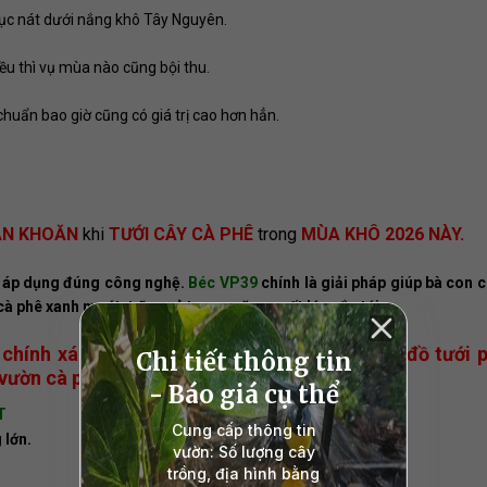
c nát dưới nắng khô Tây Nguyên.
u thì vụ mùa nào cũng bội thu.
huẩn bao giờ cũng có giá trị cao hơn hẳn.
OĂN KHOĂN
khi
TƯỚI CÂY CÀ PHÊ
trong
MÙA KHÔ 2026 NÀY.
ết áp dụng đúng công nghệ.
Béc VP39
chính là giải pháp giúp bà con
 phê xanh mướt, trĩu quả tạo ra năng suất lớn sắp tới.
chính xác lưu lượng béc VP39 và thiết kế sơ đồ tưới 
 vườn cà phê của bạn!
T
 lớn.