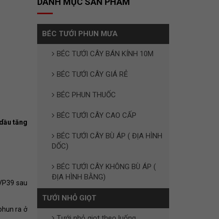
DANH MỤC SẢN PHẨM
BÉC TƯỚI PHUN MƯA
BÉC TƯỚI CÂY BÁN KÍNH 10M
BÉC TƯỚI CÂY GIÁ RẺ
BÉC PHUN THUỐC
BÉC TƯỚI CÂY CAO CẤP
 dầu tăng
BÉC TƯỚI CÂY BÙ ÁP ( ĐỊA HÌNH
DỐC)
BÉC TƯỚI CÂY KHÔNG BÙ ÁP (
ĐỊA HÌNH BẰNG)
 VP39 sau
TƯỚI NHỎ GIỌT
phun ra ở
Tưới nhỏ giọt theo luống