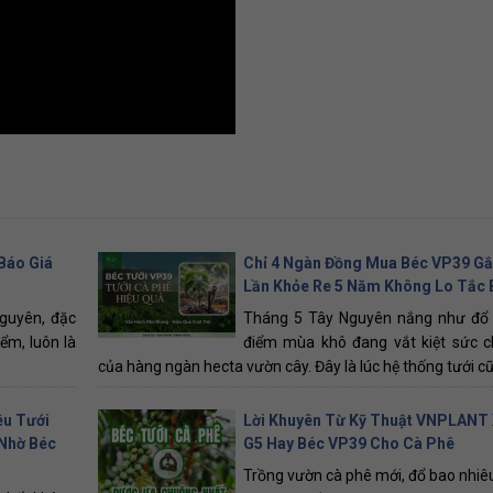
Báo Giá
Chỉ 4 Ngàn Đồng Mua Béc VP39 Gắ
Lần Khỏe Re 5 Năm Không Lo Tắc 
guyên, đặc
Tháng 5 Tây Nguyên nắng như đổ l
ểm, luôn là
điểm mùa khô đang vắt kiệt sức c
của hàng ngàn hecta vườn cây. Đây là lúc hệ thống tưới cũ, 
êu Tưới
Lời Khuyên Từ Kỹ Thuật VNPLANT 
 Nhờ Béc
G5 Hay Béc VP39 Cho Cà Phê
Trồng vườn cà phê mới, đổ bao nhiêu