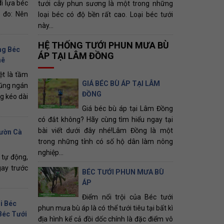
i lựa béc
tưới cây phun sương là một trong những
n đo: Nên
loại béc có độ bền rất cao. Loại béc tưới
này...
HỆ THỐNG TƯỚI PHUN MƯA BÙ
ng Béc
ÁP TẠI LÂM ĐỒNG
hê
ệt là tầm
GIÁ BÉC BÙ ÁP TẠI LÂM
cũng ngán
ĐỒNG
g kéo dài
Giá béc bù áp tại Lâm Đồng
có đắt không? Hãy cùng tìm hiểu ngay tại
bài viết dưới đây nhé!Lâm Đồng là một
Vườn Cà
trong những tỉnh có số hộ dân làm nông
nghiệp...
 tự động,
gay trước
BÉC TƯỚI PHUN MƯA BÙ
ÁP
Điểm nổi trội của Béc tưới
i Béc
phun mưa bù áp là có thể tưới tiêu tại bất kì
Béc Tưới
địa hình kể cả đồi dốc chính là đặc điểm vô