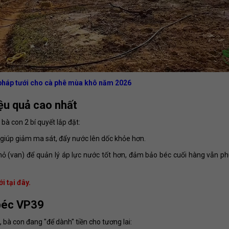
pháp tưới cho cà phê mùa khô năm 2026
ệu quả cao nhất
 bà con 2 bí quyết lắp đặt:
giúp giảm ma sát, đẩy nước lên dốc khỏe hơn.
ỏ (van) để quản lý áp lực nước tốt hơn, đảm bảo béc cuối hàng vẫn 
i tại đây.
ư béc VP39
, bà con đang "để dành" tiền cho tương lai: