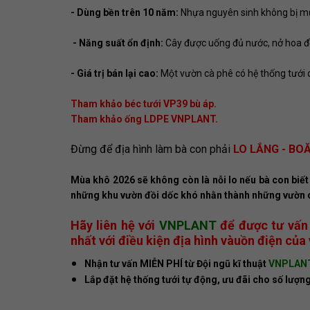
- Dùng bền trên 10 năm:
Nhựa nguyên sinh không bị mụ
- Năng suất ổn định:
Cây được uống đủ nước, nở hoa đề
- Giá trị bán lại cao:
Một vườn cà phê có hệ thống tưới c
Tham khảo béc tưới VP39 bù áp.
Tham khảo ống LDPE VNPLANT.
Đừng để địa hình làm bà con phải
LO LẮNG - B
Mùa khô 2026 sẽ không còn là nỗi lo nếu bà con bi
những khu vườn đồi dốc khó nhằn thành những vườn cà
Hãy liên hệ với
VNPLANT
để được tư vấn 
nhất với điều kiện địa hình vàuồn điện của
Nhận tư vấn MIỄN PHÍ từ Đội ngũ kĩ thuật
VNPLAN
Lắp đặt hệ thống tưới tự động, ưu đãi cho số lượng