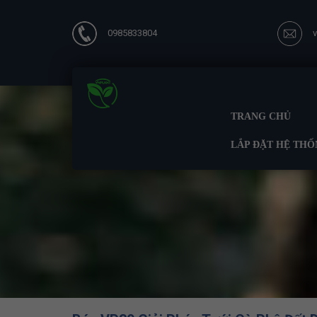
0985833804
TRANG CHỦ
LẮP ĐẶT HỆ THỐ
Trang ch