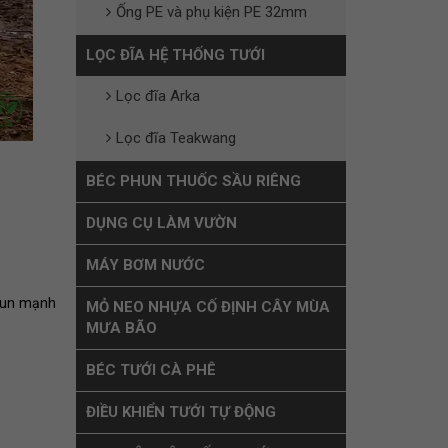
Ống PE và phụ kiện PE 32mm
LỌC ĐĨA HỆ THỐNG TƯỚI
Lọc đĩa Arka
Lọc đĩa Teakwang
BÉC PHUN THUỐC SẦU RIÊNG
DỤNG CỤ LÀM VƯỜN
MÁY BƠM NƯỚC
phun mạnh
MỎ NEO NHỰA CỐ ĐỊNH CÂY MÙA
MƯA BÃO
BÉC TƯỚI CÀ PHÊ
ĐIỀU KHIỂN TƯỚI TỰ ĐỘNG