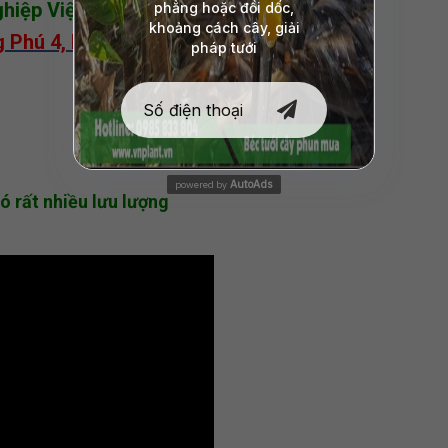
ệp Việt Nam Phát Triển!
g Phú 4, Phong Phú, Bình Chánh, TPHCM
AutoAds
powered by
ó rất nhiều lưu lượng