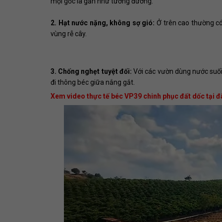
mọi gốc là gần như tương đương.
2. Hạt nước nặng, không sợ gió:
Ở trên cao thường có
vùng rễ cây.
3. Chống nghẹt tuyệt đối:
Với các vườn dùng nước suối
đi thông béc giữa nắng gắt.
Xem video thực tế béc VP39 chinh phục đất dốc tại đ