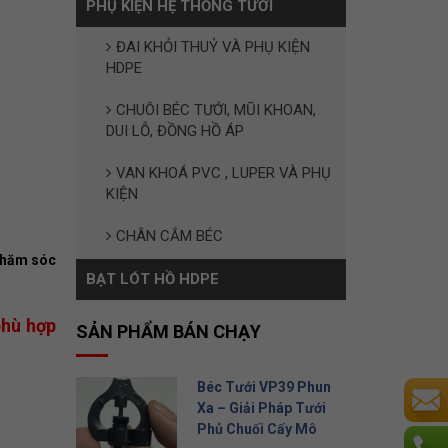
PHỤ KIỆN HỆ THỐNG TƯỚI
ĐAI KHỎI THUỶ VÀ PHỤ KIỆN
HDPE
CHUÔI BÉC TƯỚI, MŨI KHOAN,
DUI LỖ, ĐỒNG HỒ ÁP
VAN KHOÁ PVC , LUPER VÀ PHỤ
KIỆN
CHÂN CẮM BÉC
 chăm sóc
BẠT LÓT HỒ HDPE
phù hợp
SẢN PHẨM BÁN CHẠY
Béc Tưới VP39 Phun
Xa – Giải Pháp Tưới
Phủ Chuối Cấy Mô