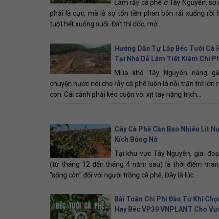
Làm rẫy cà phê ở Tây Nguyên, sợ
phải là cực, mà là sợ tốn tiền phân bón rải xuống rồi b
tuột hết xuống suối. Đất thì dốc, mở...
Hướng Dẫn Tự Lắp Béc Tưới Cà 
Tại Nhà Dễ Làm Tiết Kiệm Chi Ph
Mùa khô Tây Nguyên nắng gắt
chuyện nước nôi cho rẫy cà phê luôn là nỗi trăn trở lớn
con. Cái cảnh phải kéo cuộn vòi xịt tay nặng trịch...
Cây Cà Phê Cần Bao Nhiêu Lít N
Kích Bông Nở
Tại khu vực Tây Nguyên, giai đo
(từ tháng 12 đến tháng 4 năm sau) là thời điểm man
"sống còn" đối với người trồng cà phê. Đây là lúc...
Bài Toán Chi Phí Đầu Tư Khi Chọ
Hay Béc VP39 VNPLANT Cho Vư