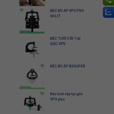
Liên hệ
BÉC BÙ ÁP VP3 PRO
60 LÍT
10.500 đ
BÉC TƯỚI CÂY TẠI
GỐC VP5
5.000 đ
BÉC BÙ ÁP BSSUPER
19.500 đ
Béc tưới cây tại gốc
VP3 plus
8.000 đ