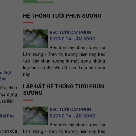
HỆ THỐNG TƯỚI PHUN SƯƠNG
BÉC TƯỚI CÂY PHUN
SƯƠNG TẠI LÂM ĐỒNG
Béc tưới cây phun sương tại
Lâm Đồng - Trên thị trường hiện nay, béc
tưới cây phun sương là một trong những
loại béc có độ bền rất cao. Loại béc tưới
n Một
này...
Béc
LẮP ĐẶT HỆ THỐNG TƯỚI PHUN
ửa, đỉnh
SƯƠNG
hịu đựng
rẻ tiền...
BÉC TƯỚI CÂY PHUN
SƯƠNG TẠI LÂM ĐỒNG
Xài Béc
Béc tưới cây phun sương tại
 tiền của
Lâm Đồng - Trên thị trường hiện nay, béc