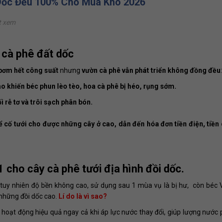
 Dốc Đều 100% Cho Mùa Khô 2026
t xem
 cà phê đất dốc
bơm hết công suất
nhưng
vườn cà phê vẫn phát triển không đồng đều
:
ao khiến béc phun lèo tèo, hoa cà phê bị héo, rụng sớm.
i rễ tơ và trôi sạch phân bón.
ể cố tưới cho được những cây ở cao, dẫn đến hóa đơn tiền điện, tiền
1 cho cây cà phê tưới địa hình đồi dốc.
ê tuy nhiên độ bền không cao, sử dụng sau 1 mùa vụ là bị hư, còn béc
 những đồi dốc cao.
Lí do là vì sao?
hoạt động hiệu quả ngay cả khi áp lực nước thay đổi, giúp lượng nước 