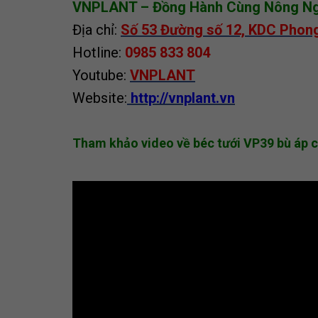
VNPLANT – Đồng Hành Cùng Nông Nghi
Địa chỉ:
Số 53 Đường số 12, KDC Phon
Hotline:
0985 833 804
Youtube:
VNPLANT
Website:
http://vnplant.vn
Tham khảo video về béc tưới VP39 bù áp c