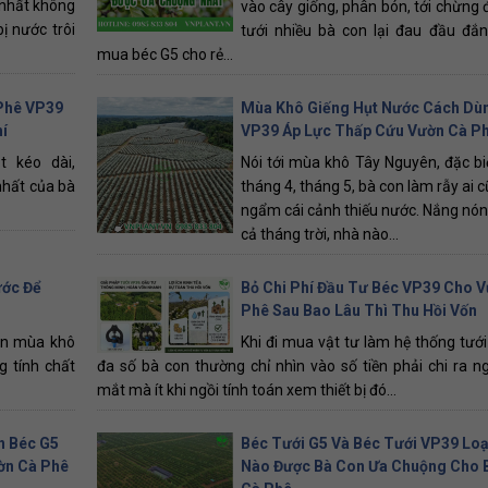
 nhất không
vào cây giống, phân bón, tới chừng đ
ị nước trôi
tưới nhiều bà con lại đau đầu đắ
mua béc G5 cho rẻ...
Phê VP39
Mùa Khô Giếng Hụt Nước Cách Dù
í
VP39 Áp Lực Thấp Cứu Vườn Cà P
 kéo dài,
Nói tới mùa khô Tây Nguyên, đặc bi
 nhất của bà
tháng 4, tháng 5, bà con làm rẫy ai 
ngẩm cái cảnh thiếu nước. Nắng nón
cả tháng trời, nhà nào...
ước Để
Bỏ Chi Phí Đầu Tư Béc VP39 Cho 
Phê Sau Bao Lâu Thì Thu Hồi Vốn
ạn mùa khô
Khi đi mua vật tư làm hệ thống tưới
g tính chất
đa số bà con thường chỉ nhìn vào số tiền phải chi ra n
mắt mà ít khi ngồi tính toán xem thiết bị đó...
n Béc G5
Béc Tưới G5 Và Béc Tưới VP39 Loạ
ờn Cà Phê
Nào Được Bà Con Ưa Chuộng Cho 