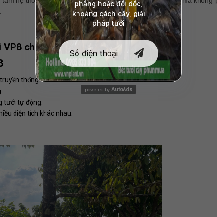
n tâm hệ thống tưới sẽ vận hành trơn tru suốt mùa khô hạn mà không 
.
i VP8 cho cây bơ
8
 truyền thống.
AutoAds
powered by
g.
g tưới tự động.
hiều diện tích khác nhau.