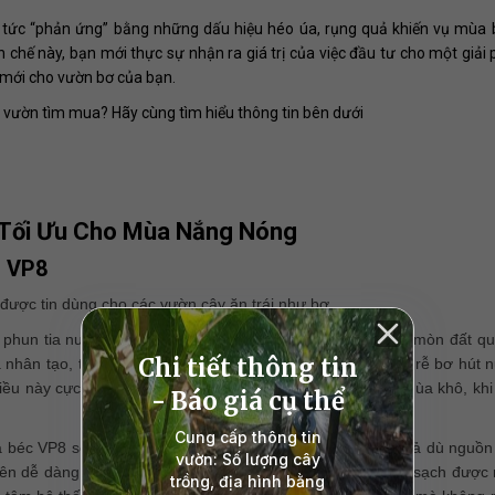
ập tức “phản ứng” bằng những dấu hiệu héo úa, rụng quả khiến vụ mùa 
 chế này, bạn mới thực sự nhận ra giá trị của việc đầu tư cho một giải 
” mới cho vườn bơ của bạn.
ủ vườn tìm mua? Hãy cùng tìm hiểu thông tin bên dưới
p Tối Ưu Cho Mùa Nắng Nóng
i VP8
t được tin dùng cho các vườn cây ăn trái như bơ.
ế phun tia nước đều, mềm, phủ rộng nhưng không gây xói mòn đất q
nhân tạo, tạo sự thẩm thấu từ từ xuống sâu, giúp cho bộ rễ bơ hút 
iều này cực kỳ quan trọng với vùng đất dễ bốc hơi trong mùa khô, kh
 béc VP8 sở hữu thiết kế tối ưu, chống tắc nghẽn hiệu quả dù nguồ
nên dễ dàng hơn nhiều, chỉ việc tháo rời nhẹ nhàng là làm sạch được n