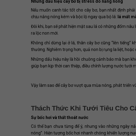
Những dấu hiệu cây bơ bị stress do nắng nóng
Nếu muốn canh tác tốt cho cây bơ, bạn nhất định phải
chịu nắng nóng kém và bộc lộ ngay qua bộ lá:
lá mất mà
Đôi khi, bạn sẽ phát hiện mặt sau lá có những đốm nâu 
ra lộc non mới.
Không chỉ dừng lại ở lá, thân cây bơ cũng “lên tiếng” 
thường. Nghiêm trọng hơn, quả non bị rụng la liệt, hoặc 
Những dấu hiệu này là hồi chuông cảnh báo mà bạn khô
giúp bạn kịp thời can thiệp, điều chỉnh lượng nước tướ
Vậy làm sao để cây bơ vượt qua mùa nóng, phát triển 
Thách Thức Khi Tưới Tiêu Cho 
Sự bốc hơi và thất thoát nước
Có thể bạn chưa từng để ý, nhưng vào những ngày nắn
nóng”. Hiện tượng bốc hơi nhanh chóng khiến lượng nước