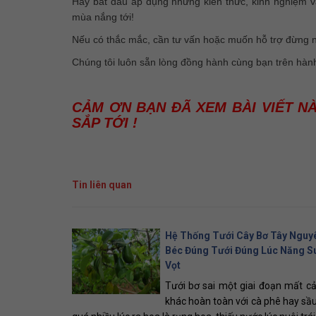
Hãy bắt đầu áp dụng những kiến thức, kinh nghiệm v
mùa nắng tới!
Nếu có thắc mắc, cần tư vấn hoặc muốn hỗ trợ đừng n
Chúng tôi luôn sẵn lòng đồng hành cùng bạn trên hàn
CẢM ƠN BẠN ĐÃ XEM BÀI VIẾT N
SẮP TỚI !
Tin liên quan
Hệ Thống Tưới Cây Bơ Tây Nguy
Béc Đúng Tưới Đúng Lúc Năng S
Vọt
Tưới bơ sai một giai đoạn mất c
khác hoàn toàn với cà phê hay sầu 