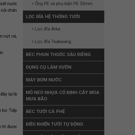
Ống PE và phụ kiện PE 32mm
hoát nước
 nỗi chán
LỌC ĐĨA HỆ THỐNG TƯỚI
Lọc đĩa Arka
n nứt nẻ,
Lọc đĩa Teakwang
ác.
BÉC PHUN THUỐC SẦU RIÊNG
DỤNG CỤ LÀM VƯỜN
MÁY BƠM NƯỚC
MỎ NEO NHỰA CỐ ĐỊNH CÂY MÙA
đây lại là
MƯA BÃO
 bơ. Tiếp
BÉC TƯỚI CÀ PHÊ
ĐIỀU KHIỂN TƯỚI TỰ ĐỘNG
y trì được