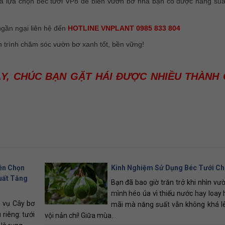
à lựa chọn béc tưới VP8 để biến vườn bơ nhà bạn có được năng suấ
gần ngại liên hệ đến
HOTLINE VNPLANT 0985 833 804
h trình chăm sóc vườn bơ xanh tốt, bền vững!
ÀY, CHÚC BẠN GẶT HÁI ĐƯỢC NHIỀU THÀNH
ên Chọn
Kinh Nghiệm Sử Dụng Béc Tưới Ch
uất Tăng
Bạn đã bao giờ trăn trở khi nhìn vư
mình héo úa vì thiếu nước hay loay 
ả vụ Cây bơ
mãi mà năng suất vẫn không khá l
riêng: tưới
vội nản chí! Giữa mùa...