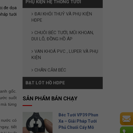
PHỤ KIỆN HỆ THỐNG TƯỚI
bị đe dọa
ĐAI KHỎI THUỶ VÀ PHỤ KIỆN
pháp tưới
HDPE
CHUÔI BÉC TƯỚI, MŨI KHOAN,
DUI LỖ, ĐỒNG HỒ ÁP
VAN KHOÁ PVC , LUPER VÀ PHỤ
KIỆN
CHÂN CẮM BÉC
BẠT LÓT HỒ HDPE
uanh gốc.
nước suốt
SẢN PHẨM BÁN CHẠY
i mà từng
Béc Tưới VP39 Phun
n nước có
Xa – Giải Pháp Tưới
gay, tiết
Phủ Chuối Cấy Mô