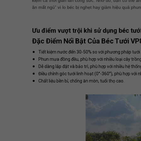
kiệm cả thời gian lẫn công sức. Nhờ đó, bạn có thể a
ăn mất ngủ” vì lo béc bị nghẹt hay giảm hiệu quả phun
Ưu điểm vượt trội khi sử dụng béc tướ
Đặc Điểm Nổi Bật Của Béc Tưới VP
Tiết kiệm nước đến 30-50% so với phương pháp tưới
Phun mưa đồng đều, phù hợp với nhiều loại cây trồn
Dễ dàng lắp đặt và bảo trì, phù hợp với nhiều hệ thốn
Điều chỉnh góc tưới linh hoạt (0°-360°), phù hợp với n
Chất liệu bền bỉ, chống ăn mòn, tuổi thọ cao.