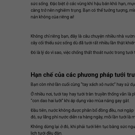
sức sống. Đặc biệt ở các vùng khí hậu bán khô hạn, mự
càng trở nên nghiêm trọng. Bạn có thể tưởng tượng, mìn
nản không của riêng ai!
Không chỉ riêng bạn, đây là câu chuyện nhiều nhà vườ
cây cối thiếu sức sống dù đã tưới rất nhiều lần thật khiế
Đó là lý do vì sao, việc chống thất thoát nước trong tưới 
Hạn chế của các phương pháp tưới tr
Bạn còn nhớ lần cuối cùng “tay xách xô nước” hay sử d
Ở nhiều nơi, tưới tay hay tưới tràn truyền thống vẫn là p
“con dao hai lưỡi” khi áp dụng vào mùa nắng gay gắt.
Đầu tiên, nước không được phân bổ đồng đều, nơi ngập 
đó, sự lãng phí nước diễn ra hàng ngày, mỗi lần tưới là m
Không dừng lại ở đó, khi phải tưới liên tục bằng sức ngư
lịch tưới đều đặn.