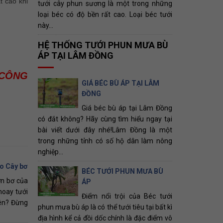
t cao khi
tưới cây phun sương là một trong những
loại béc có độ bền rất cao. Loại béc tưới
này...
HỆ THỐNG TƯỚI PHUN MƯA BÙ
ÁP TẠI LÂM ĐỒNG
 CÔNG
GIÁ BÉC BÙ ÁP TẠI LÂM
ĐỒNG
Giá béc bù áp tại Lâm Đồng
có đắt không? Hãy cùng tìm hiểu ngay tại
bài viết dưới đây nhé!Lâm Đồng là một
trong những tỉnh có số hộ dân làm nông
nghiệp...
o Cây bơ
BÉC TƯỚI PHUN MƯA BÙ
ờn bơ của
ÁP
hoay tưới
Điểm nổi trội của Béc tưới
ên? Đừng
phun mưa bù áp là có thể tưới tiêu tại bất kì
địa hình kể cả đồi dốc chính là đặc điểm vô