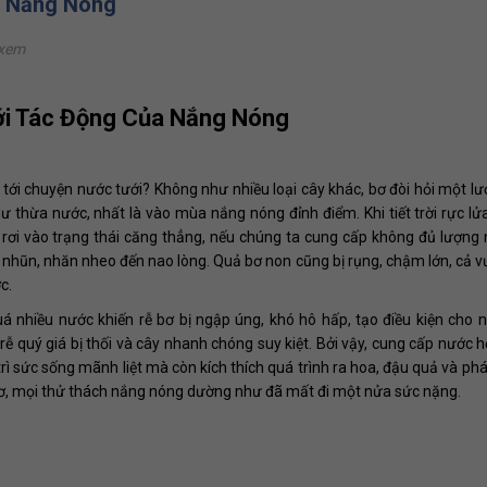
n Nắng Nóng
 xem
ới Tác Động Của Nắng Nóng
c tới chuyện nước tưới? Không như nhiều loại cây khác, bơ đòi hỏi một l
ư thừa nước, nhất là vào mùa nắng nóng đỉnh điểm. Khi tiết trời rực lửa
g rơi vào trạng thái căng thẳng, nếu chúng ta cung cấp không đủ lượng
mềm nhũn, nhăn nheo đến nao lòng. Quả bơ non cũng bị rụng, chậm lớn, cả 
c.
á nhiều nước khiến rễ bơ bị ngập úng, khó hô hấp, tạo điều kiện cho
ộ rễ quý giá bị thối và cây nhanh chóng suy kiệt. Bởi vậy, cung cấp nước h
rì sức sống mãnh liệt mà còn kích thích quá trình ra hoa, đậu quả và phá
bơ, mọi thử thách nắng nóng dường như đã mất đi một nửa sức nặng.