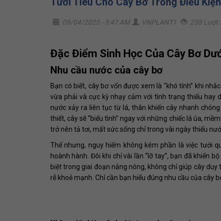
Tưới Tiêu Cho Cây Bơ Trong Điều Kiệ
09/04/2025 - 5:47 AM
VNPLANT1
258 Lượt
Đặc Điểm Sinh Học Của Cây Bơ Dư
Nhu cầu nước của cây bơ
Bạn có biết, cây bơ vốn được xem là "khó tính” khi nhắ
vừa phải và cực kỳ nhạy cảm với tình trạng thiếu hay d
nước xảy ra liên tục từ lá, thân khiến cây nhanh chón
thiết, cây sẽ “biểu tình” ngay với những chiếc lá úa, 
trở nên tả tơi, mất sức sống chỉ trong vài ngày thiếu nướ
Thế nhưng, nguy hiểm không kém phần là việc tưới qu
hoành hành. Đôi khi chỉ vài lần “lỡ tay”, bạn đã khiến b
biệt trong giai đoạn nắng nóng, không chỉ giúp cây duy t
rễ khoẻ mạnh. Chỉ cần bạn hiểu đúng nhu cầu của cây 