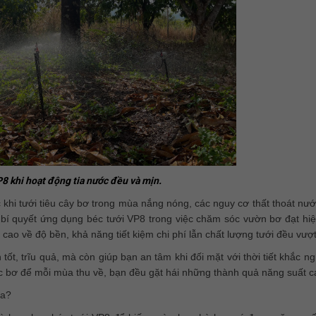
8 khi hoạt động tia nước đều và mịn.
 khi tưới tiêu cây bơ trong mùa nắng nóng, các nguy cơ thất thoát nư
bí quyết ứng dụng béc tưới VP8 trong việc chăm sóc vườn bơ đạt hiệ
ao về độ bền, khả năng tiết kiệm chi phí lẫn chất lượng tưới đều vượt 
t, trĩu quả, mà còn giúp bạn an tâm khi đối mặt với thời tiết khắc ng
c bơ để mỗi mùa thu về, bạn đều gặt hái những thành quả năng suất c
ưa?