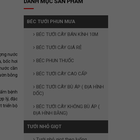
DANH MỤC SẢN PHẨM
BÉC TƯỚI PHUN MƯA
BÉC TƯỚI CÂY BÁN KÍNH 10M
BÉC TƯỚI CÂY GIÁ RẺ
ượng nước
BÉC PHUN THUỐC
, bốc hơi
 nước cần
BÉC TƯỚI CÂY CAO CẤP
vườn bỗng
BÉC TƯỚI CÂY BÙ ÁP ( ĐỊA HÌNH
 nấm bệnh
DỐC)
ợp lý, đặc
t triển bộ
BÉC TƯỚI CÂY KHÔNG BÙ ÁP (
ĐỊA HÌNH BẰNG)
TƯỚI NHỎ GIỌT
Tưới nhỏ giọt theo luống