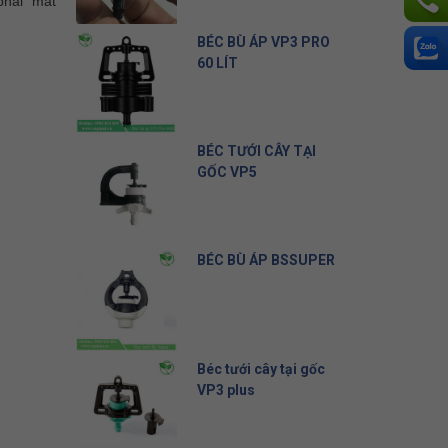
phải “mất
Liên hệ
BÉC BÙ ÁP VP3 PRO
60 LÍT
10.500 đ
BÉC TƯỚI CÂY TẠI
GỐC VP5
5.000 đ
BÉC BÙ ÁP BSSUPER
19.500 đ
Béc tưới cây tại gốc
VP3 plus
8.000 đ