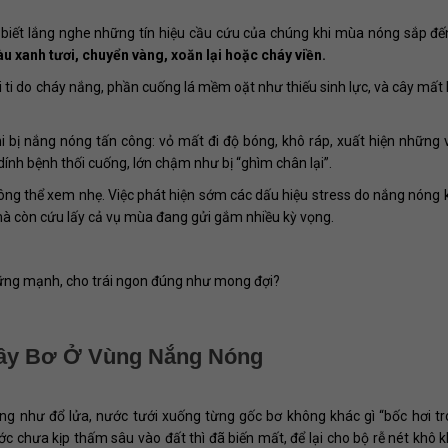
 biết lắng nghe những tín hiệu cầu cứu của chúng khi mùa nóng sắp đế
u xanh tươi, chuyển vàng, xoăn lại hoặc cháy viền.
li ti do cháy nắng, phần cuống lá mềm oặt như thiếu sinh lực, và cây mất
khi bị nắng nóng tấn công: vỏ mất đi độ bóng, khô ráp, xuất hiện những v
dính bệnh thối cuống, lớn chậm như bị “ghìm chân lại”.
ng thể xem nhẹ. Việc phát hiện sớm các dấu hiệu stress do nắng nóng 
i mà còn cứu lấy cả vụ mùa đang gửi gắm nhiều kỳ vọng.
vững mạnh, cho trái ngon đúng như mong đợi?
Cây Bơ Ở Vùng Nắng Nóng
g như đổ lửa, nước tưới xuống từng gốc bơ không khác gì “bốc hơi t
 chưa kịp thấm sâu vào đất thì đã biến mất, để lại cho bộ rễ nét khô k