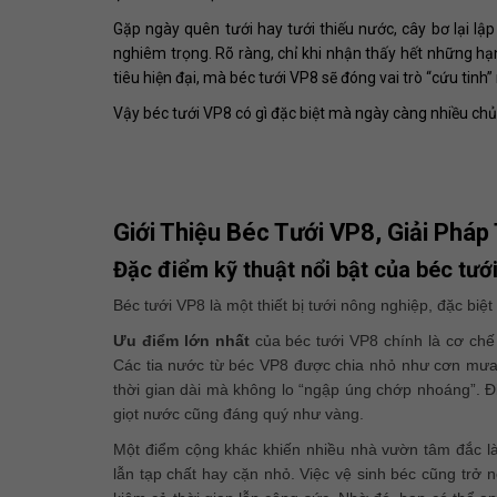
Gặp ngày quên tưới hay tưới thiếu nước, cây bơ lại l
nghiêm trọng. Rõ ràng, chỉ khi nhận thấy hết những hạn
tiêu hiện đại, mà béc tưới VP8 sẽ đóng vai trò “cứu tinh
Vậy béc tưới VP8 có gì đặc biệt mà ngày càng nhiều ch
Giới Thiệu Béc Tưới VP8, Giải Phá
Đặc điểm kỹ thuật nổi bật của béc tướ
Béc tưới VP8 là một thiết bị tưới nông nghiệp, đặc biệ
Ưu điểm lớn nhất
của béc tưới VP8 chính là cơ ch
Các tia nước từ béc VP8 được chia nhỏ như cơn mưa 
thời gian dài mà không lo “ngập úng chớp nhoáng”. Đ
giọt nước cũng đáng quý như vàng.
Một điểm cộng khác khiến nhiều nhà vườn tâm đắc là
lẫn tạp chất hay cặn nhỏ. Việc vệ sinh béc cũng trở 