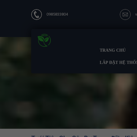
0985833804
TRANG CHỦ
LẮP ĐẶT HỆ THỐ