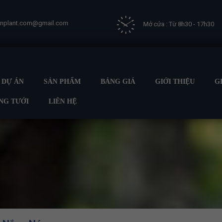
vnplant.com@gmail.com
Mở cửa : Từ 8h30 - 17h30
DỰ ÁN
SẢN PHẨM
BẢNG GIÁ
GIỚI THIỆU
G
NG TƯỚI
LIÊN HỆ
Trang chủ
GIẢI PHÁP TƯỚI
HỆ THỐNG TƯỚI CHO CÂY B