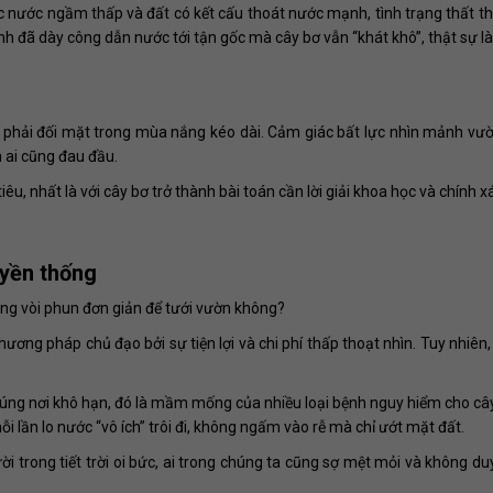
c nước ngầm thấp và đất có kết cấu thoát nước mạnh, tình trạng thất t
h đã dày công dẫn nước tới tận gốc mà cây bơ vẫn “khát khô”, thật sự là
n phải đối mặt trong mùa nắng kéo dài. Cảm giác bất lực nhìn mảnh vườ
n ai cũng đau đầu.
tiêu, nhất là với cây bơ trở thành bài toán cần lời giải khoa học và chính x
uyền thống
ụng vòi phun đơn giản để tưới vườn không?
hương pháp chủ đạo bởi sự tiện lợi và chi phí thấp thoạt nhìn. Tuy nhiên, 
úng nơi khô hạn, đó là mầm mống của nhiều loại bệnh nguy hiểm cho cây
ỗi lần lo nước “vô ích” trôi đi, không ngấm vào rễ mà chỉ ướt mặt đất.
ời trong tiết trời oi bức, ai trong chúng ta cũng sợ mệt mỏi và không du