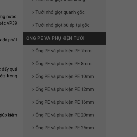
Tưới nhỏ giọt quanh gốc
ợng nước.
 béc VP39
Tưới nhỏ giọt bù áp tại gốc
ỐNG PE VÀ PHỤ KIỆN TƯỚI
ừ đó phát
Ống PE và phụ kiện PE 7mm
Ống PE và phụ kiện PE 8mm
c đẩy quá
ớc, trọng
Ống PE và phụ kiện PE 10mm
Ống PE và phụ kiện PE 12mm
Ống PE và phụ kiện PE 16mm
Ống PE và phụ kiện PE 20mm
giúp kiểm
Ống PE và phụ kiện PE 25mm