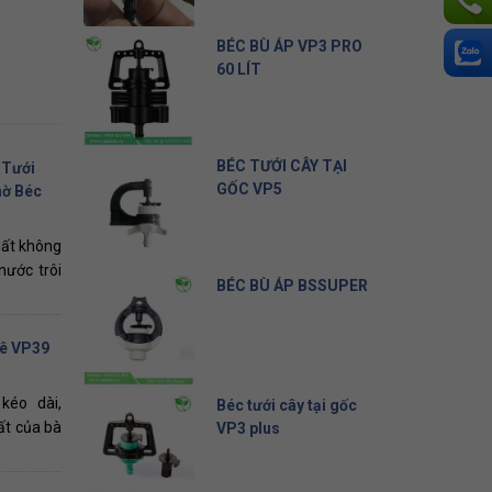
Liên hệ
BÉC BÙ ÁP VP3 PRO
60 LÍT
10.500 đ
BÉC TƯỚI CÂY TẠI
 Tưới
GỐC VP5
hờ Béc
5.000 đ
hất không
nước trôi
BÉC BÙ ÁP BSSUPER
19.500 đ
hê VP39
kéo dài,
Béc tưới cây tại gốc
hất của bà
VP3 plus
8.000 đ