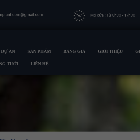
vnplant.com@gmail.com
Mở cửa : Từ 8h30 - 17h30
DỰ ÁN
SẢN PHẨM
BẢNG GIÁ
GIỚI THIỆU
G
NG TƯỚI
LIÊN HỆ
ủ
GIẢI PHÁP TƯỚI
BÉC TƯỚI CÀ PHÊ - QUY TRÌNH TƯỚI NƯỚC 