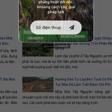
Gắn Một
Trồng Cà Phê Đồi Dốc Tuyệt Chiêu
c Béc
Không Xói Đất Không Trôi Phân N
AutoAds
powered by
VP39
 lửa, đỉnh
Làm rẫy cà phê ở Tây Nguyên, sợ n
 chịu đựng
phải là cực, mà là sợ tốn tiền phân bón rải xuống rồi bị 
, rẻ tiền...
tuột hết xuống suối. Đất thì dốc, mở...
T Xài Béc
Hướng Dẫn Tự Lắp Béc Tưới Cà P
Tại Nhà Dễ Làm Tiết Kiệm Chi Phí
êu tiền của
Mùa khô Tây Nguyên nắng gắt 
 đi lựa béc
chuyện nước nôi cho rẫy cà phê luôn là nỗi trăn trở lớn n
ắn đo: Nên
con. Cái cảnh phải kéo cuộn vòi xịt tay nặng trịch...