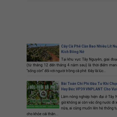
Cây Cà Phê Cần Bao Nhiêu Lít N
Kích Bông Nở
Tại khu vực Tây Nguyên, giai đo
(từ tháng 12 đến tháng 4 năm sau) là thời điểm man
"sống còn" đối với người trồng cà phê. Đây là lúc...
Bài Toán Chi Phí Đầu Tư Khi Chọ
Hay Béc VP39 VNPLANT Cho Vư
Làm nông nghiệp hiện đại ở Tây 
giờ không ai còn vác ống nước đi x
nữa, ai cũng muốn lên hệ thống t
cho khỏe cái thân....