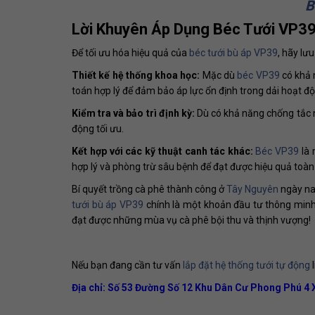
B
Lời Khuyên Áp Dụng Béc Tưới VP3
Để tối ưu hóa hiệu quả của
béc tưới bù áp VP39
, hãy lưu
Thiết kế hệ thống khoa học:
Mặc dù
béc VP39
có khả 
toán hợp lý để đảm bảo áp lực ổn định trong dải hoạt đ
Kiểm tra và bảo trì định kỳ:
Dù có khả năng chống tắc ng
động tối ưu.
Kết hợp với các kỹ thuật canh tác khác:
Béc VP39
là 
hợp lý và phòng trừ sâu bệnh để đạt được hiệu quả toàn 
Bí quyết trồng cà phê thành công ở
Tây Nguyên
ngày na
tưới bù áp VP39
chính là một khoản đầu tư thông minh
đạt được những mùa vụ cà phê bội thu và thịnh vượng!
Nếu bạn đang cần tư vấn
lắp đặt hệ thống tưới tự động
l
Địa chỉ: Số 53 Đường Số 12 Khu Dân Cư Phong Phú 4