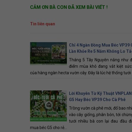
CẢM ƠN BÀ CON ĐÃ XEM BÀI VIẾT !
Tin liên quan
Chỉ 4 Ngàn Đồng Mua Béc VP39 
Lần Khỏe Re 5 Năm Không Lo Tắ
Tháng 5 Tây Nguyên nắng như đổ
điểm mùa khô đang vắt kiệt sức
của hàng ngàn hecta vườn cây. Đây là lúc hệ thống tưới cũ
Lời Khuyên Từ Kỹ Thuật VNPLAN
G5 Hay Béc VP39 Cho Cà Phê
Trồng vườn cà phê mới, đổ bao nhi
vào cây giống, phân bón, tới chừng
tưới nhiều bà con lại đau đầu đ
mua béc G5 cho rẻ...