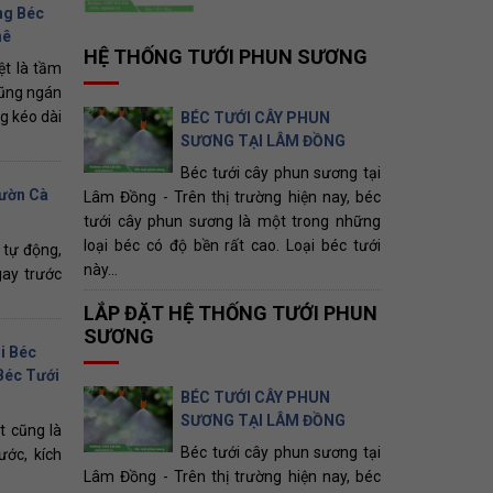
ng Béc
hê
HỆ THỐNG TƯỚI PHUN SƯƠNG
ệt là tầm
cũng ngán
g kéo dài
BÉC TƯỚI CÂY PHUN
SƯƠNG TẠI LÂM ĐỒNG
Béc tưới cây phun sương tại
Vườn Cà
Lâm Đồng - Trên thị trường hiện nay, béc
tưới cây phun sương là một trong những
loại béc có độ bền rất cao. Loại béc tưới
 tự động,
này...
gay trước
LẮP ĐẶT HỆ THỐNG TƯỚI PHUN
SƯƠNG
i Béc
Béc Tưới
BÉC TƯỚI CÂY PHUN
SƯƠNG TẠI LÂM ĐỒNG
 cũng là
Béc tưới cây phun sương tại
ước, kích
Lâm Đồng - Trên thị trường hiện nay, béc