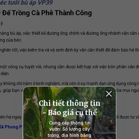
éc tưới bù áp VP39
9 Để Trồng Cà Phê Thành Công
 ý:
năng bù áp, việc thiết kế đường ống chính và đường ống nhánh vẫn cần 
ộng của béc.
hẽn tốt, việc kiểm tra và vệ sinh định kỳ vẫn cần thiết để đảm bảo hệ t
một công cụ tuyệt vời, nhưng cần được kết hợp với việc bón phân cân đối
diện.
y không chỉ nằm ở kinh nghiệm, mà còn ở sự mạnh dạn ứng dụng công 
, giúp bạn vượt qua những thách thức của địa hình, tối ưu hóa mọi ngu
iên hệ ngay
HOTLINE KỸ THUẬT VNPLANT 0985 833 804
để được tư 
 Xã Phong Phú Huyện Bình Chánh TP Hồ Chí Minh.