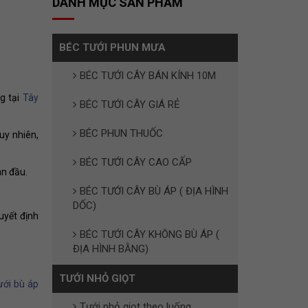
DANH MỤC SẢN PHẨM
BÉC TƯỚI PHUN MƯA
BÉC TƯỚI CÂY BÁN KÍNH 10M
ng tại
Tây
BÉC TƯỚI CÂY GIÁ RẺ
BÉC PHUN THUỐC
Tuy nhiên,
BÉC TƯỚI CÂY CAO CẤP
an đầu.
BÉC TƯỚI CÂY BÙ ÁP ( ĐỊA HÌNH
DỐC)
uyết định
BÉC TƯỚI CÂY KHÔNG BÙ ÁP (
ĐỊA HÌNH BẰNG)
TƯỚI NHỎ GIỌT
ưới bù áp
Tưới nhỏ giọt theo luống