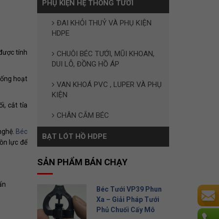
PHỤ KIỆN HỆ THỐNG TƯỚI
ĐAI KHỎI THUỶ VÀ PHỤ KIỆN
HDPE
được tính
CHUÔI BÉC TƯỚI, MŨI KHOAN,
DUI LỖ, ĐỒNG HỒ ÁP
hống hoạt
VAN KHOÁ PVC , LUPER VÀ PHỤ
KIỆN
, cắt tỉa
CHÂN CẮM BÉC
nghệ.
Béc
BẠT LÓT HỒ HDPE
ồn lực để
SẢN PHẨM BÁN CHẠY
vấn
Béc Tưới VP39 Phun
Xa – Giải Pháp Tưới
Phủ Chuối Cấy Mô