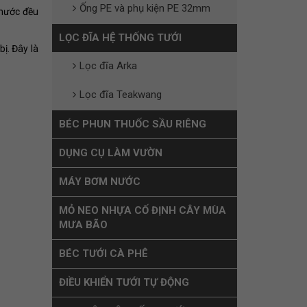
Ống PE và phụ kiện PE 32mm
 nước đều
LỌC ĐĨA HỆ THỐNG TƯỚI
bị. Đây là
Lọc đĩa Arka
Lọc đĩa Teakwang
BÉC PHUN THUỐC SẦU RIÊNG
DỤNG CỤ LÀM VƯỜN
MÁY BƠM NƯỚC
MỎ NEO NHỰA CỐ ĐỊNH CÂY MÙA
MƯA BÃO
BÉC TƯỚI CÀ PHÊ
ĐIỀU KHIỂN TƯỚI TỰ ĐỘNG