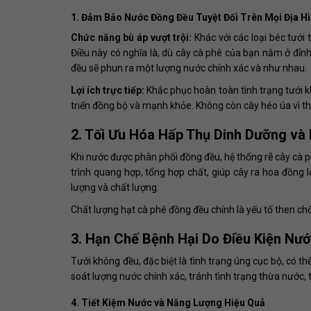
1. Đảm Bảo Nước Đồng Đều Tuyệt Đối Trên Mọi Địa H
Chức năng bù áp vượt trội:
Khác với các loại béc tưới
Điều này có nghĩa là, dù cây cà phê của bạn nằm ở đỉn
đều sẽ phun ra một lượng nước chính xác và như nhau.
Lợi ích trực tiếp:
Khắc phục hoàn toàn tình trạng tưới k
triển đồng bộ và mạnh khỏe. Không còn cây héo úa vì t
2. Tối Ưu Hóa Hấp Thụ Dinh Dưỡng và
Khi nước được phân phối đồng đều, hệ thống rễ cây cà p
trình quang hợp, tổng hợp chất, giúp cây ra hoa đồng l
lượng và chất lượng.
Chất lượng hạt cà phê đồng đều chính là yếu tố then chố
3. Hạn Chế Bệnh Hại Do Điều Kiện Nư
Tưới không đều, đặc biệt là tình trạng úng cục bộ, có th
soát lượng nước chính xác, tránh tình trạng thừa nước,
4. Tiết Kiệm Nước và Năng Lượng Hiệu Quả