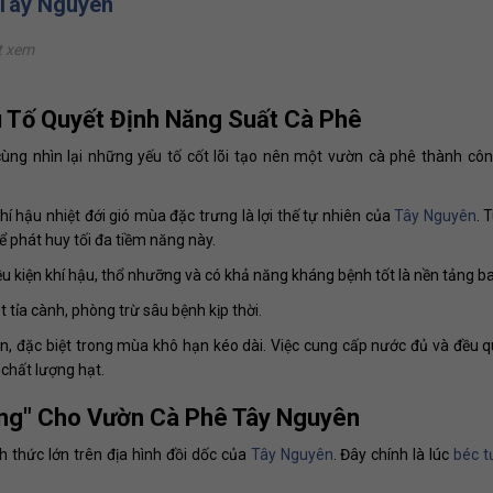
 Tây Nguyên
t xem
 Tố Quyết Định Năng Suất Cà Phê
 cùng nhìn lại những yếu tố cốt lõi tạo nên một vườn cà phê thành cô
hậu nhiệt đới gió mùa đặc trưng là lợi thế tự nhiên của
Tây Nguyên
. 
ể phát huy tối đa tiềm năng này.
u kiện khí hậu, thổ nhưỡng và có khả năng kháng bệnh tốt là nền tảng b
tỉa cành, phòng trừ sâu bệnh kịp thời.
n, đặc biệt trong mùa khô hạn kéo dài. Việc cung cấp nước đủ và đều q
 chất lượng hạt.
àng" Cho Vườn Cà Phê Tây Nguyên
h thức lớn trên địa hình đồi dốc của
Tây Nguyên
. Đây chính là lúc
béc t