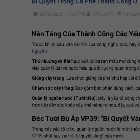
Bí Quyết Trồng Cà Phê Thành Công Ở
20/06/2025 - 11:23 PM
VNPLANT1
661 Lượ
Nền Tảng Của Thành Công Các Yếu
Trước khi đi sâu vào vai trò của công nghệ tưới, hãy
Nguyên:
Thổ nhưỡng và Khí hậu:
Đất đỏ bazan màu mỡ cùng khí 
việc quản lý đất và nước hiệu quả là cực kỳ quan trọng đ
Giống cây trồng:
Lựa chọn giống cà phê phù hợp với điề
Chăm sóc cây trồng:
Bao gồm bón phân đúng cách, cắt 
Quản lý nguồn nước (Tưới tiêu):
Đây là yếu tố sống cò
trực tiếp đến sức khỏe cây, khả năng ra hoa, đậu quả và
Béc Tưới Bù Áp VP39: "Bí Quyết V
Trong các yếu tố trên, quản lý nguồn nước là một thác
VP39
phát huy vai trò "bí quyết vàng" của mình: