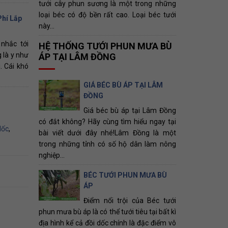
tưới cây phun sương là một trong những
loại béc có độ bền rất cao. Loại béc tưới
Phí Lắp
này...
nhắc tới
HỆ THỐNG TƯỚI PHUN MƯA BÙ
 là y như
ÁP TẠI LÂM ĐỒNG
. Cái khó
GIÁ BÉC BÙ ÁP TẠI LÂM
ĐỒNG
Giá béc bù áp tại Lâm Đồng
có đắt không? Hãy cùng tìm hiểu ngay tại
dốc
,
bài viết dưới đây nhé!Lâm Đồng là một
trong những tỉnh có số hộ dân làm nông
nghiệp...
BÉC TƯỚI PHUN MƯA BÙ
ÁP
Điểm nổi trội của Béc tưới
phun mưa bù áp là có thể tưới tiêu tại bất kì
địa hình kể cả đồi dốc chính là đặc điểm vô