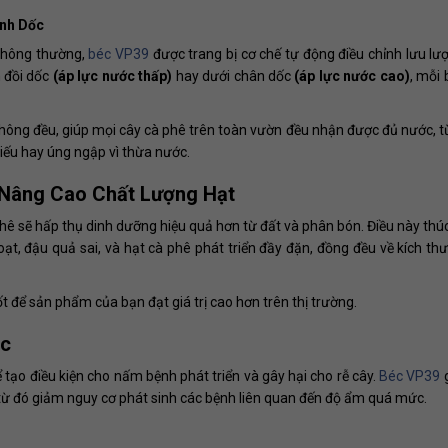
ình Dốc
 thông thường,
béc VP39
được trang bị cơ chế tự động điều chỉnh lưu lư
h đồi dốc
(áp lực nước thấp)
hay dưới chân dốc
(áp lực nước cao)
, mỗi
hông đều, giúp mọi cây cà phê trên toàn vườn đều nhận được đủ nước, t
hiếu hay úng ngập vì thừa nước
.
 Nâng Cao Chất Lượng Hạt
hê sẽ hấp thụ dinh dưỡng hiệu quả hơn từ đất và phân bón. Điều này thú
oạt, đậu quả sai, và hạt cà phê phát triển đầy đặn, đồng đều về kích thư
t để sản phẩm của bạn đạt giá trị cao hơn trên thị trường.
ớc
ể tạo điều kiện cho nấm bệnh phát triển và gây hại cho rễ cây.
Béc VP39
 từ đó giảm nguy cơ phát sinh các bệnh liên quan đến độ ẩm quá mức.