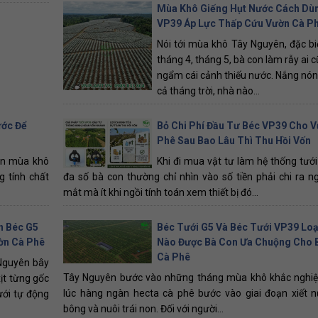
Mùa Khô Giếng Hụt Nước Cách Dù
VP39 Áp Lực Thấp Cứu Vườn Cà P
Nói tới mùa khô Tây Nguyên, đặc bi
tháng 4, tháng 5, bà con làm rẫy ai 
ngẩm cái cảnh thiếu nước. Nắng nón
cả tháng trời, nhà nào...
ước Để
Bỏ Chi Phí Đầu Tư Béc VP39 Cho 
Phê Sau Bao Lâu Thì Thu Hồi Vốn
ạn mùa khô
Khi đi mua vật tư làm hệ thống tưới
g tính chất
đa số bà con thường chỉ nhìn vào số tiền phải chi ra n
mắt mà ít khi ngồi tính toán xem thiết bị đó...
n Béc G5
Béc Tưới G5 Và Béc Tưới VP39 Loạ
ờn Cà Phê
Nào Được Bà Con Ưa Chuộng Cho 
Cà Phê
Nguyên bây
Tây Nguyên bước vào những tháng mùa khô khắc nghiệt
ịt từng gốc
lúc hàng ngàn hecta cà phê bước vào giai đoạn xiết n
ưới tự động
bông và nuôi trái non. Đối với người...