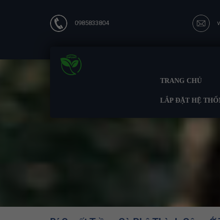
0985833804
TRANG CHỦ
LẮP ĐẶT HỆ THỐ
Trang ch